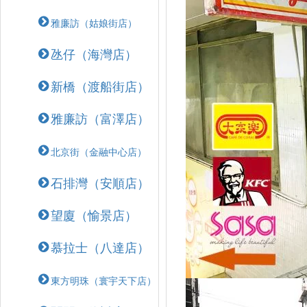
雅廉訪（姑娘街店）
氹仔（海灣店）
新橋（渡船街店）
雅廉訪（富澤店）
北京街（金融中心店）
石排灣（安順店）
望廈（愉景店）
慕拉士（八達店）
東方明珠（寰宇天下店）