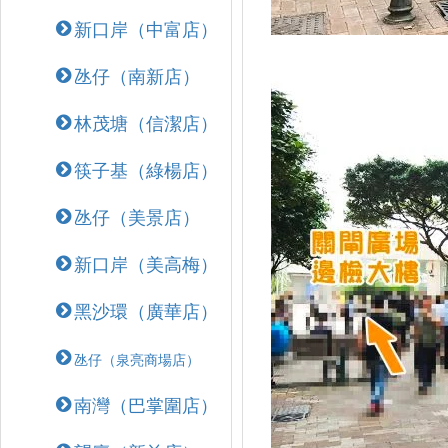
新口岸（中富店）
氹仔（南新店）
林茂塘（信潔店）
筷子基（綠楊店）
氹仔（美景店）
新口岸（美高梅）
黑沙環（廣華店）
氹仔（泉亮商場店）
南灣（巴掌圍店）