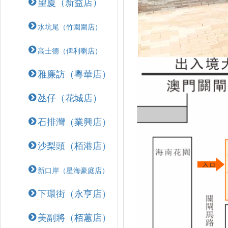
望廈（新益店）
水坑尾（竹園圍店）
高士德（俾利喇店）
雅廉訪（粵華店）
氹仔（花城店）
石排灣（業興店）
沙梨頭（栢港店）
新口岸（星海豪庭店）
下環街（永亨店）
美副將（栢蕙店）