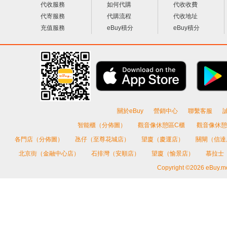
代收服務
如何代購
代收收費
代寄服務
代購流程
代收地址
充值服務
eBuy積分
eBuy積分
關於eBuy
營銷中心
聯繫客服
智能櫃（分佈圖）
觀音像休憩區C櫃
觀音像休憩
各門店（分佈圖）
氹仔（至尊花城店）
望廈（慶運店）
關閘（信
北京街（金融中心店）
石排灣（安順店）
望廈（愉景店）
慕拉士
Copyright ©2026 