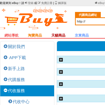
歡迎來到 eBuy！請

登錄
或

免費註冊
|

觸屏版

eBu
代購商品網址
網站導航
淘寶商品
天貓商品
京東商品
關於我們
APP下載
新手上路
代購服務
代收服務
代收中心