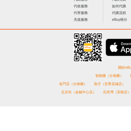
代收服務
如何代購
代寄服務
代購流程
充值服務
eBuy積分
關於eBu
智能櫃（分佈圖）
各門店（分佈圖）
氹仔（至尊花城店）
北京街（金融中心店）
石排灣（安順店