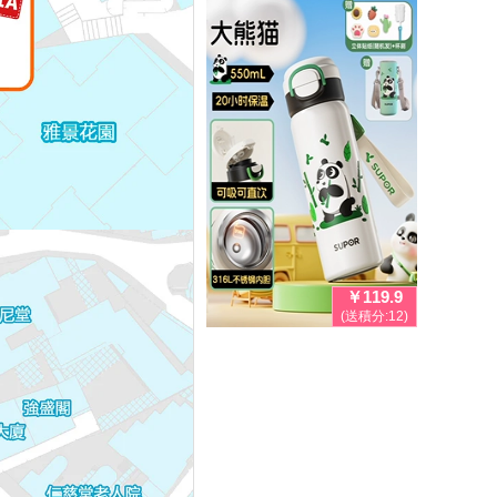
￥119.9
(送積分:12)