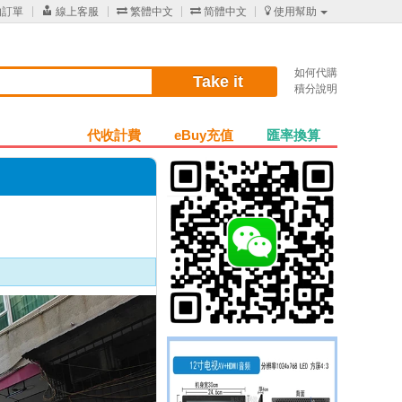
的訂單

線上客服

繁體中文

简體中文

使用幫助
如何代購
Take it
積分說明
代收計費
eBuy充值
匯率換算