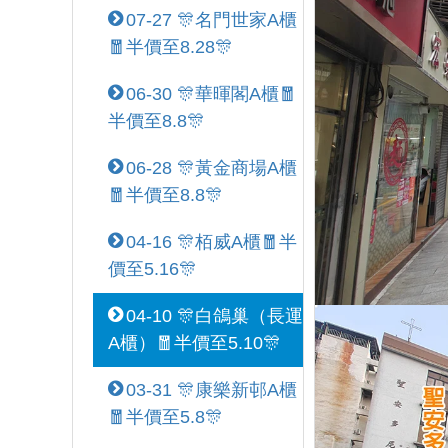
07-27 🎊名門世家A櫃
🧧半價至8.28🎊
06-30 🎊華暉閣A櫃🧧
半價至8.8🎊
06-28 🎊黃金商場A櫃
🧧半價至8.8🎊
04-16 🎊栢威A櫃🧧半
價至5.16🎊
04-10 🎊白鴿巢（長運
A櫃）🧧半價至5.10🎊
03-31 🎊康樂新邨A櫃
🧧半價至5.8🎊