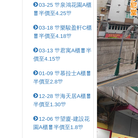
03-25 🎊泉鴻花園A櫃
🧧半價至4.25🎊
03-18 🎊樂駿盈軒C櫃
🧧半價至4.18🎊
03-13 🎊君寓A櫃🧧半
價至4.15🎊
01-09 🎊慕拉士A櫃🧧
半價至2.8🎊
12-28 🎊海天居A櫃🧧
半價至1.30🎊
12-06 🎊望廈-建設花
園A櫃🧧半價至1.8🎊