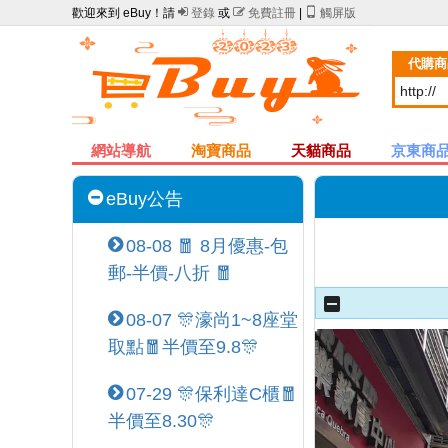
歡迎來到 eBuy！請

登錄
或

免費註冊
|

觸屏版
代購商
網站導航
淘寶商品
天貓商品
京東商
eBuy公告
08-08 🧧 8月優惠-包
郵-半價-八折 🧧
08-07 🎊濠尚1~8座堂
取點🧧半價至9.8🎊
07-29 🎊保利達C櫃🧧
半價至8.30🎊