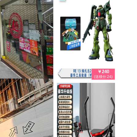
￥240
(送積分:24)