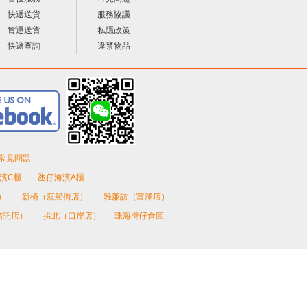
快遞送貨
服務協議
貨運送貨
私隱政策
快遞查詢
違禁物品
常見問題
濱C櫃
氹仔海濱A櫃
）
新橋（渡船街店）
雅廉訪（富澤店）
信託店）
拱北（口岸店）
珠海灣仔倉庫