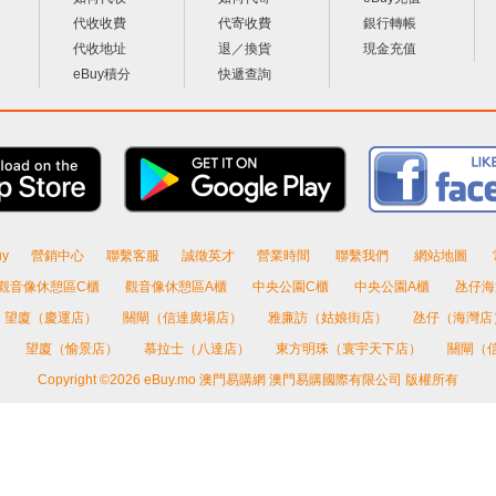
代收收費
代寄收費
銀行轉帳
代收地址
退／換貨
現金充值
eBuy積分
快遞查詢
y
營銷中心
聯繫客服
誠徵英才
營業時間
聯繫我們
網站地圖
觀音像休憩區C櫃
觀音像休憩區A櫃
中央公園C櫃
中央公園A櫃
氹仔海
望廈（慶運店）
關閘（信達廣場店）
雅廉訪（姑娘街店）
氹仔（海灣店
）
望廈（愉景店）
慕拉士（八達店）
東方明珠（寰宇天下店）
關閘（
Copyright ©2026 eBuy.mo 澳門易購網 澳門易購國際有限公司 版權所有