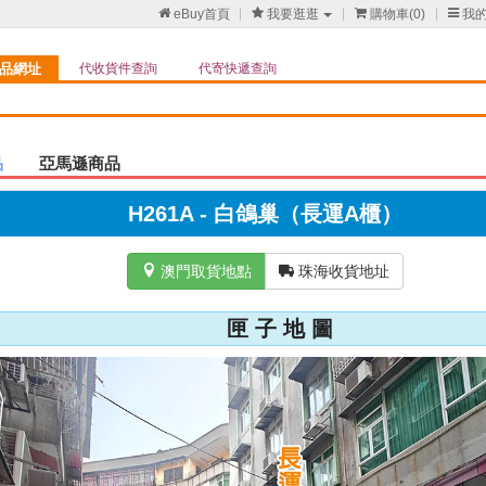

eBuy首頁

我要逛逛

購物車(
0
)

我
品網址
代收貨件查詢
代寄快遞查詢
品
亞馬遜商品
H261A - 白鴿巢（長運A櫃）

澳門取貨地點

珠海收貨地址
匣 子 地 圖