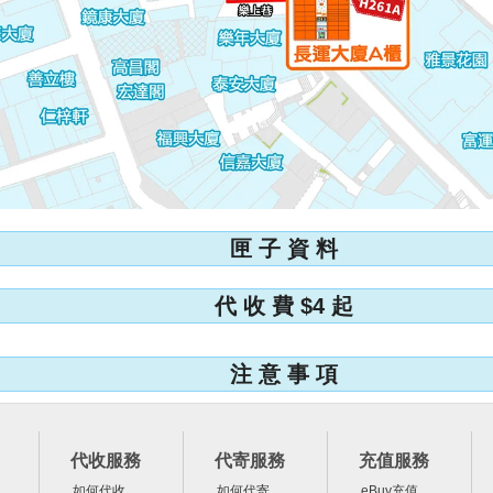
匣 子 資 料
代 收 費 $4 起
注 意 事 項
代收服務
代寄服務
充值服務
如何代收
如何代寄
eBuy充值