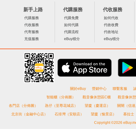
新手上路
代購服務
代收服務
代購服務
代購免費
如何代收
代收服務
如何代購
代收收費
代寄服務
代購流程
代收地址
充值服務
eBuy積分
eBuy積分
關於eBuy
營銷中心
聯繫客服
智能櫃（分佈圖）
觀音像休憩區C櫃
觀音像休憩
各門店（分佈圖）
氹仔（至尊花城店）
望廈（慶運店）
關閘（信
北京街（金融中心店）
石排灣（安順店）
望廈（愉景店）
慕拉士
Copyright ©2026 