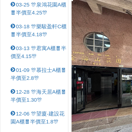
03-25 🎊泉鴻花園A櫃
🧧半價至4.25🎊
03-18 🎊樂駿盈軒C櫃
🧧半價至4.18🎊
03-13 🎊君寓A櫃🧧半
價至4.15🎊
01-09 🎊慕拉士A櫃🧧
半價至2.8🎊
12-28 🎊海天居A櫃🧧
半價至1.30🎊
12-06 🎊望廈-建設花
園A櫃🧧半價至1.8🎊