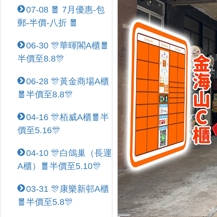
07-08 🧧 7月優惠-包
郵-半價-八折 🧧
06-30 🎊華暉閣A櫃🧧
半價至8.8🎊
06-28 🎊黃金商場A櫃
🧧半價至8.8🎊
04-16 🎊栢威A櫃🧧半
價至5.16🎊
04-10 🎊白鴿巢（長運
A櫃）🧧半價至5.10🎊
03-31 🎊康樂新邨A櫃
🧧半價至5.8🎊