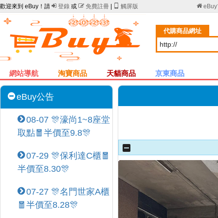
歡迎來到 eBuy！請

登錄
或

免費註冊
|

觸屏版

eBu
代購商品網址
網站導航
淘寶商品
天貓商品
京東商品
eBuy公告
08-07 🎊濠尚1~8座堂
取點🧧半價至9.8🎊
07-29 🎊保利達C櫃🧧
半價至8.30🎊
07-27 🎊名門世家A櫃
🧧半價至8.28🎊