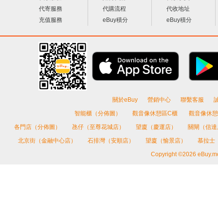
代寄服務
代購流程
代收地址
充值服務
eBuy積分
eBuy積分
關於eBuy
營銷中心
聯繫客服
智能櫃（分佈圖）
觀音像休憩區C櫃
觀音像休憩
各門店（分佈圖）
氹仔（至尊花城店）
望廈（慶運店）
關閘（信
北京街（金融中心店）
石排灣（安順店）
望廈（愉景店）
慕拉士
Copyright ©2026 