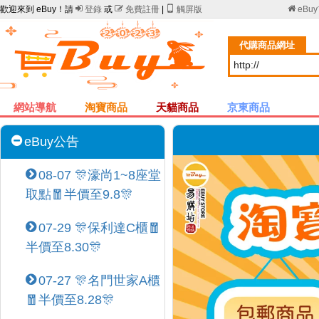
歡迎來到 eBuy！請

登錄
或

免費註冊
|

觸屏版

eBu
代購商品網址
網站導航
淘寶商品
天貓商品
京東商品
eBuy公告
08-07 🎊濠尚1~8座堂
取點🧧半價至9.8🎊
07-29 🎊保利達C櫃🧧
半價至8.30🎊
07-27 🎊名門世家A櫃
🧧半價至8.28🎊