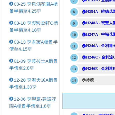
🏠H255A - 豐順新
03-25 🎊泉鴻花園A櫃
🧧半價至4.25🎊
🏠H254A - 唯德花
03-18 🎊樂駿盈軒C櫃
🏠H248A - 宏豐大
🧧半價至4.18🎊
🏠H247A - 中福花
03-13 🎊君寓A櫃🧧半
🏠H246A - 金利達A
價至4.15🎊
🏠H246C - 金利達C
01-09 🎊慕拉士A櫃🧧
半價至2.8🎊
🏠H246E - 金利達E
12-28 🎊海天居A櫃🧧
🏠待續...
半價至1.30🎊
12-06 🎊望廈-建設花
園A櫃🧧半價至1.8🎊