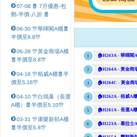
07-08 🧧 7月優惠-包
郵-半價-八折 🧧
06-30 🎊華暉閣A櫃🧧
半價至8.8🎊
06-28 🎊黃金商場A櫃
🏠H263A - 華暉閣A
🧧半價至8.8🎊
🏠H264A - 黃金商
04-16 🎊栢威A櫃🧧半
價至5.16🎊
🏠H264C - 黃金商
04-10 🎊白鴿巢（長運
🏠H262A - 栢威A櫃
A櫃）🧧半價至5.10🎊
🏠H261A - 長運A櫃
03-31 🎊康樂新邨A櫃
🏠H223A - 慕拉士A
🧧半價至5.8🎊