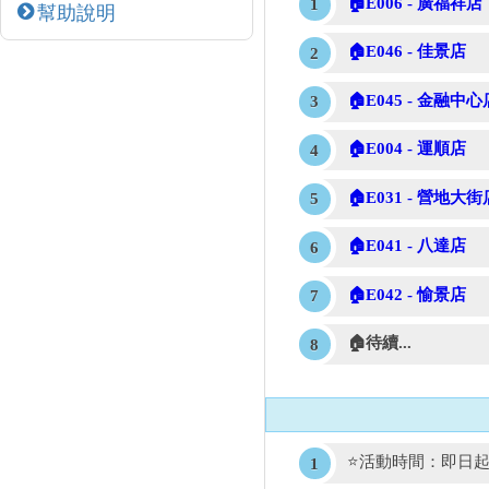
🏠E006 - 廣福祥店
幫助說明
🏠E046 - 佳景店
🏠E045 - 金融中心
🏠E004 - 運順店
🏠E031 - 營地大街
🏠E041 - 八達店
🏠E042 - 愉景店
🏠待續...
⭐活動時間：即日