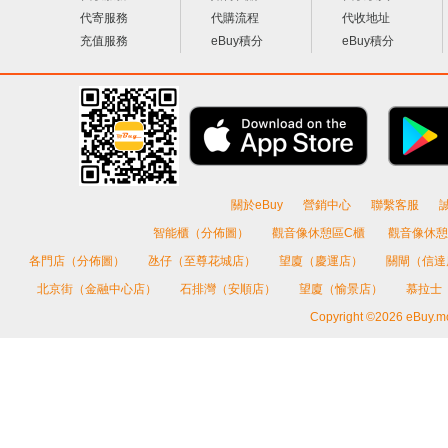
代寄服務
代購流程
代收地址
充值服務
eBuy積分
eBuy積分
關於eBuy
營銷中心
聯繫客服
智能櫃（分佈圖）
觀音像休憩區C櫃
觀音像休憩
各門店（分佈圖）
氹仔（至尊花城店）
望廈（慶運店）
關閘（信
北京街（金融中心店）
石排灣（安順店）
望廈（愉景店）
慕拉士
Copyright ©2026 