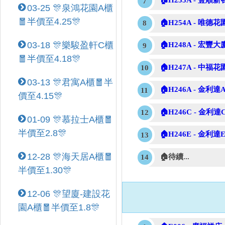
🏠H255A - 豐順新
03-25 🎊泉鴻花園A櫃
🧧半價至4.25🎊
🏠H254A - 唯德花
03-18 🎊樂駿盈軒C櫃
🏠H248A - 宏豐大
🧧半價至4.18🎊
🏠H247A - 中福花
03-13 🎊君寓A櫃🧧半
🏠H246A - 金利達A
價至4.15🎊
🏠H246C - 金利達C
01-09 🎊慕拉士A櫃🧧
半價至2.8🎊
🏠H246E - 金利達E
12-28 🎊海天居A櫃🧧
🏠待續...
半價至1.30🎊
12-06 🎊望廈-建設花
園A櫃🧧半價至1.8🎊