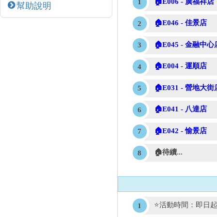
🏠E006 - 廣福祥店
幫助說明
🏠E046 - 佳景店
🏠E045 - 金融中心
🏠E004 - 運順店
🏠E031 - 營地大街
🏠E041 - 八達店
🏠E042 - 愉景店
🏠待續...
⭐活動時間：即日