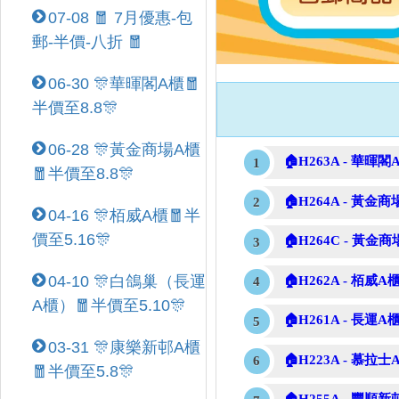
07-08 🧧 7月優惠-包
郵-半價-八折 🧧
06-30 🎊華暉閣A櫃🧧
半價至8.8🎊
06-28 🎊黃金商場A櫃
🏠H263A - 華暉閣A
🧧半價至8.8🎊
🏠H264A - 黃金商
04-16 🎊栢威A櫃🧧半
價至5.16🎊
🏠H264C - 黃金商
04-10 🎊白鴿巢（長運
🏠H262A - 栢威A櫃
A櫃）🧧半價至5.10🎊
🏠H261A - 長運A櫃
03-31 🎊康樂新邨A櫃
🏠H223A - 慕拉士A
🧧半價至5.8🎊