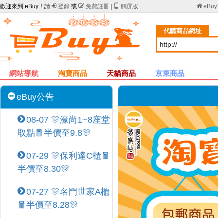
歡迎來到 eBuy！請

登錄
或

免費註冊
|

觸屏版

eBu
代購商品網址
網站導航
淘寶商品
天貓商品
京東商品
eBuy公告
08-07 🎊濠尚1~8座堂
取點🧧半價至9.8🎊
07-29 🎊保利達C櫃🧧
半價至8.30🎊
07-27 🎊名門世家A櫃
🧧半價至8.28🎊