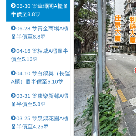
06-30 🎊華暉閣A櫃🧧
半價至8.8🎊
06-28 🎊黃金商場A櫃
🧧半價至8.8🎊
04-16 🎊栢威A櫃🧧半
價至5.16🎊
04-10 🎊白鴿巢（長運
A櫃）🧧半價至5.10🎊
03-31 🎊康樂新邨A櫃
🧧半價至5.8🎊
03-25 🎊泉鴻花園A櫃
🧧半價至4.25🎊