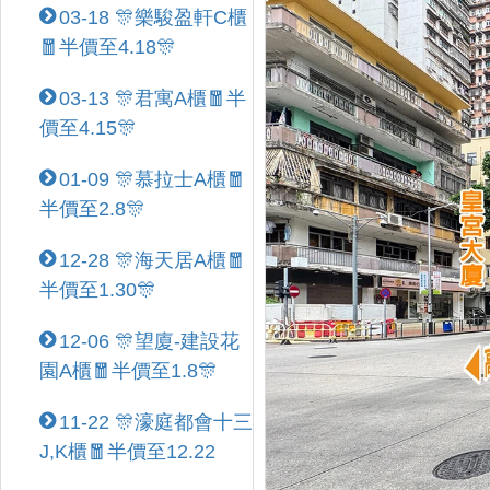
03-18 🎊樂駿盈軒C櫃
🧧半價至4.18🎊
03-13 🎊君寓A櫃🧧半
價至4.15🎊
01-09 🎊慕拉士A櫃🧧
半價至2.8🎊
12-28 🎊海天居A櫃🧧
半價至1.30🎊
12-06 🎊望廈-建設花
園A櫃🧧半價至1.8🎊
11-22 🎊濠庭都會十三
J,K櫃🧧半價至12.22