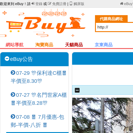
歡迎來到 eBuy！請

登錄
或

免費註冊
|

觸屏版

eBu
代購商品網址
網站導航
淘寶商品
天貓商品
京東商品
eBuy公告
07-29 🎊保利達C櫃🧧
半價至8.30🎊
07-27 🎊名門世家A櫃
🧧半價至8.28🎊
07-08 🧧 7月優惠-包
郵-半價-八折 🧧