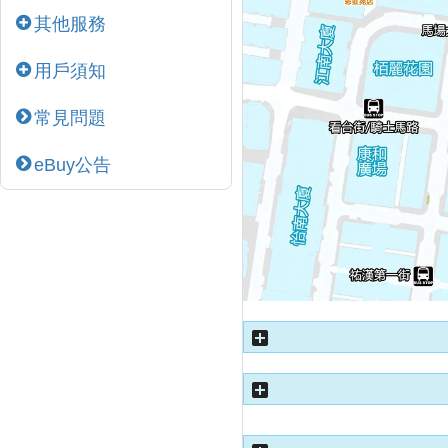
其他服務
用戶須知
常見問題
eBuy公告