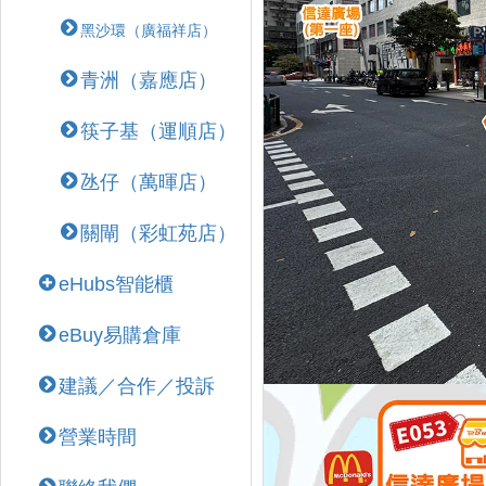
黑沙環（廣福祥店）
青洲（嘉應店）
筷子基（運順店）
氹仔（萬暉店）
關閘（彩虹苑店）
eHubs智能櫃
eBuy易購倉庫
建議／合作／投訴
營業時間