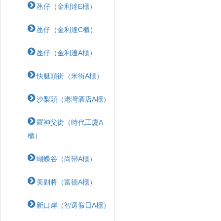
氹仔（金利達E櫃）
氹仔（金利達C櫃）
氹仔（金利達A櫃）
快艇頭街（米街A櫃）
沙梨頭（港灣酒店A櫃）
羅神父街（時代工廈A
櫃）
蝴蝶⾕（尚巒A櫃）
美副將（富德A櫃）
新口岸（智選假日A櫃）