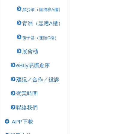
黑沙環（廣福祥A櫃）
青洲（嘉應A櫃）
筷子基（運順C櫃）
展會櫃
eBuy易購倉庫
建議／合作／投訴
營業時間
聯絡我們
APP下載