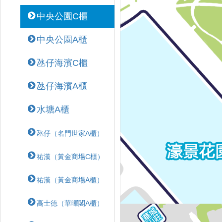
中央公園C櫃
中央公園A櫃
氹仔海濱C櫃
氹仔海濱A櫃
水塘A櫃
氹仔（名門世家A櫃）
祐漢（黃金商場C櫃）
祐漢（黃金商場A櫃）
高士德（華暉閣A櫃）