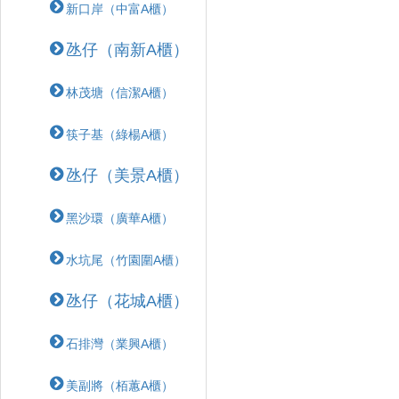
新口岸（中富A櫃）
氹仔（南新A櫃）
林茂塘（信潔A櫃）
筷子基（綠楊A櫃）
氹仔（美景A櫃）
黑沙環（廣華A櫃）
水坑尾（竹園圍A櫃）
氹仔（花城A櫃）
石排灣（業興A櫃）
美副將（栢蕙A櫃）