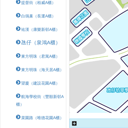
提督街（栢威A櫃）
白鴿巢（長運A櫃）
祐漢（康樂新邨A櫃）
氹仔（泉鴻A櫃）
東方明珠（君寓A櫃）
東方明珠（海天居A櫃）
望廈（建設花園A櫃）
航海學校街（豐順新邨A
櫃）
菜園路（唯德花園A櫃）