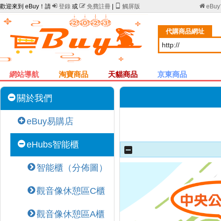
歡迎來到 eBuy！請

登錄
或

免費註冊
|

觸屏版

eBu
代購商品網址
網站導航
淘寶商品
天貓商品
京東商品
關於我們
eBuy易購店
eHubs智能櫃
智能櫃（分佈圖）
觀音像休憩區C櫃
觀音像休憩區A櫃