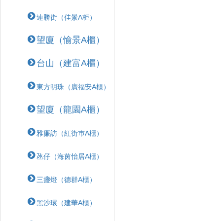
連勝街（佳景A柜）
望廈（愉景A櫃）
台山（建富A櫃）
東方明珠（廣福安A櫃）
望廈（龍園A櫃）
雅廉訪（紅街巿A櫃）
氹仔（海茵怡居A櫃）
三盞燈（德群A櫃）
黑沙環（建華A櫃）