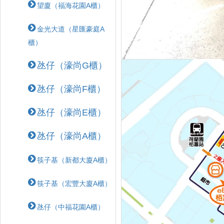
望廈（福海花園A櫃）
金光大道（星匯豪庭A
櫃）
氹仔（濠尚G櫃）
氹仔（濠尚F櫃）
氹仔（濠尚E櫃）
氹仔（濠尚A櫃）
筷子基（新都大廈A櫃）
筷子基（宏豐大廈A櫃）
氹仔（中福花園A櫃）