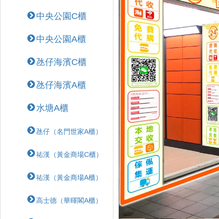
中央公園C櫃
中央公園A櫃
氹仔海濱C櫃
氹仔海濱A櫃
水塘A櫃
氹仔（名門世家A櫃）
祐漢（黃金商場C櫃）
祐漢（黃金商場A櫃）
高士德（華暉閣A櫃）