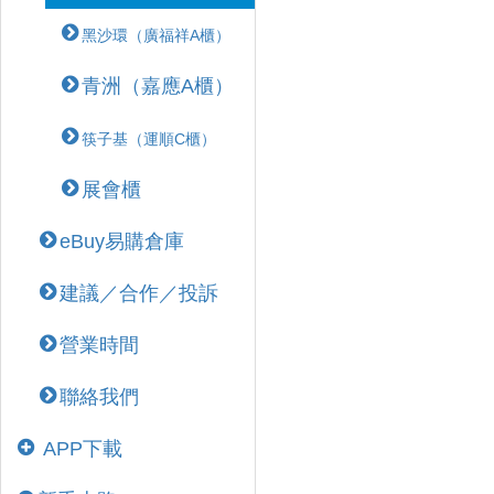
黑沙環（廣福祥A櫃）
青洲（嘉應A櫃）
筷子基（運順C櫃）
展會櫃
eBuy易購倉庫
建議／合作／投訴
營業時間
聯絡我們
APP下載