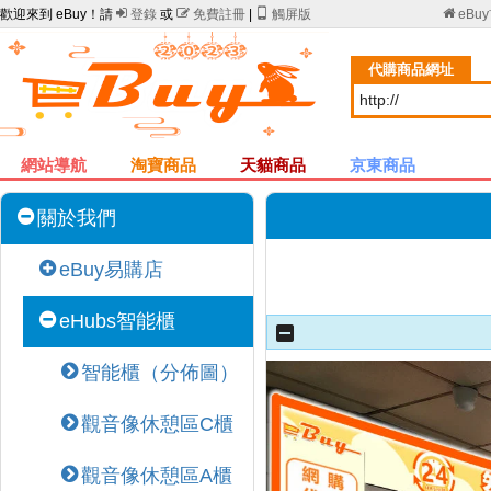
歡迎來到 eBuy！請

登錄
或

免費註冊
|

觸屏版

eBu
代購商品網址
網站導航
淘寶商品
天貓商品
京東商品
關於我們
eBuy易購店
eHubs智能櫃
智能櫃（分佈圖）
觀音像休憩區C櫃
觀音像休憩區A櫃