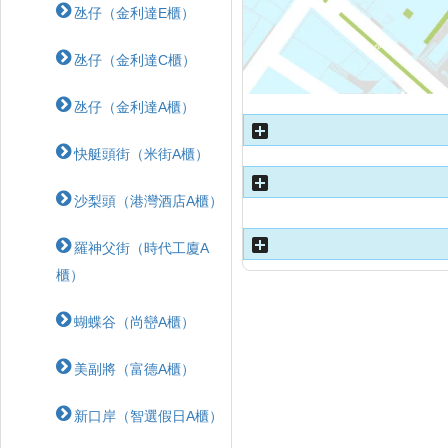
氹仔（金利達E櫃）
氹仔（金利達C櫃）
氹仔（金利達A櫃）
快艇頭街（米街A櫃）
沙梨頭（港灣酒店A櫃）
羅神父街（時代工廈A
櫃）
蝴蝶⾕（尚巒A櫃）
美副將（富德A櫃）
新口岸（智選假日A櫃）