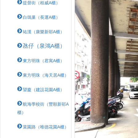
提督街（栢威A櫃）
白鴿巢（長運A櫃）
祐漢（康樂新邨A櫃）
氹仔（泉鴻A櫃）
東方明珠（君寓A櫃）
東方明珠（海天居A櫃）
望廈（建設花園A櫃）
航海學校街（豐順新邨A
櫃）
菜園路（唯德花園A櫃）