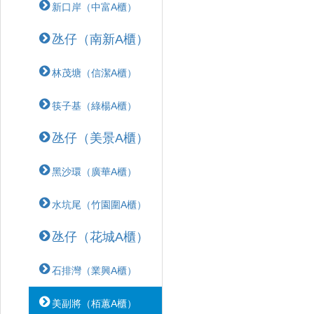
新口岸（中富A櫃）
氹仔（南新A櫃）
林茂塘（信潔A櫃）
筷子基（綠楊A櫃）
氹仔（美景A櫃）
黑沙環（廣華A櫃）
水坑尾（竹園圍A櫃）
氹仔（花城A櫃）
石排灣（業興A櫃）
美副將（栢蕙A櫃）