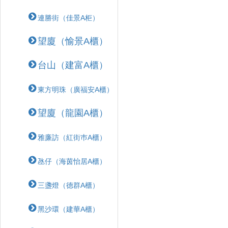
連勝街（佳景A柜）
望廈（愉景A櫃）
台山（建富A櫃）
東方明珠（廣福安A櫃）
望廈（龍園A櫃）
雅廉訪（紅街巿A櫃）
氹仔（海茵怡居A櫃）
三盞燈（德群A櫃）
黑沙環（建華A櫃）