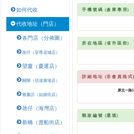
如何代收
手 機 號 碼（倉 庫 專 用）
代收地址（門店）
各門店（分佈圖）
所 在 地 區（省 巿 區 街）
氹仔（至尊花城店）
望廈（慶運店）
詳 細 地 址（非 會 員 格 式
關閘（信達廣場店）
雅廉訪（姑娘街店）
氹仔（海灣店）
郵 政 編 號（選 填）
新橋（渡船街店）