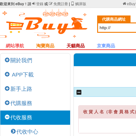
歡迎來到 eBuy！請

登錄
或

免費註冊
|

觸屏版

eBu
代購商品網址
網站導航
淘寶商品
天貓商品
京東商品
關於我們
APP下載
新手上路
代購服務
收 貨 人 名（非 會 員 格 式
代收服務
代收中心