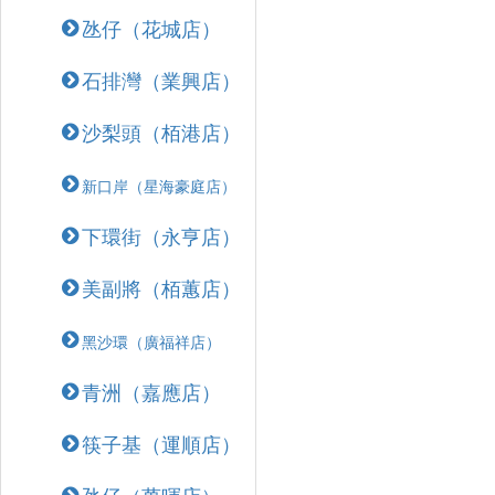
氹仔（花城店）
石排灣（業興店）
沙梨頭（栢港店）
新口岸（星海豪庭店）
下環街（永亨店）
美副將（栢蕙店）
黑沙環（廣福祥店）
青洲（嘉應店）
筷子基（運順店）