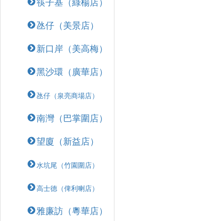
筷子基（綠楊店）
氹仔（美景店）
新口岸（美高梅）
黑沙環（廣華店）
氹仔（泉亮商場店）
南灣（巴掌圍店）
望廈（新益店）
水坑尾（竹園圍店）
高士德（俾利喇店）
雅廉訪（粵華店）