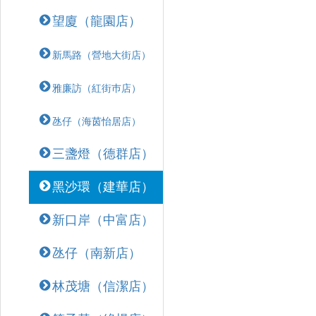
望廈（龍園店）
新馬路（營地大街店）
雅廉訪（紅街巿店）
氹仔（海茵怡居店）
三盞燈（德群店）
黑沙環（建華店）
新口岸（中富店）
氹仔（南新店）
林茂塘（信潔店）