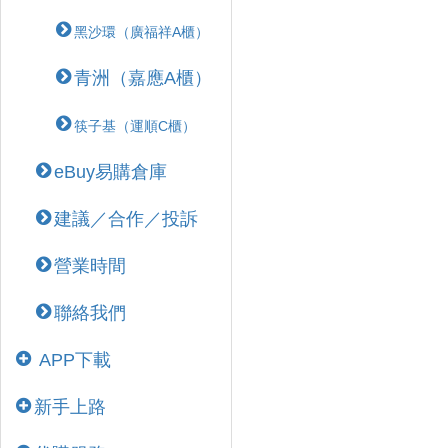
黑沙環（廣福祥A櫃）
青洲（嘉應A櫃）
筷子基（運順C櫃）
eBuy易購倉庫
建議／合作／投訴
營業時間
聯絡我們
APP下載
新手上路