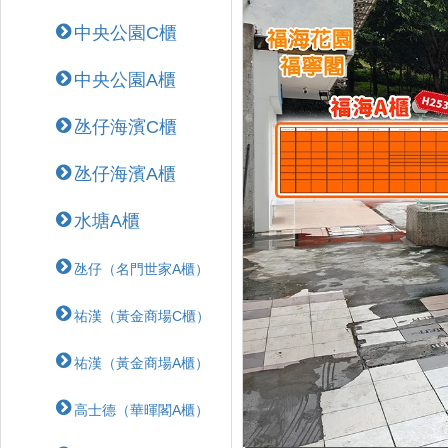
中央公園C櫃
中央公園A櫃
氹仔海濱C櫃
氹仔海濱A櫃
水塘A櫃
氹仔（名門世家A櫃）
祐漢（黃金商場C櫃）
祐漢（黃金商場A櫃）
高士德（華暉閣A櫃）