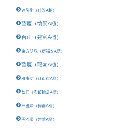
連勝街（佳景A柜）
望廈（愉景A櫃）
台山（建富A櫃）
東方明珠（廣福安A櫃）
望廈（龍園A櫃）
雅廉訪（紅街巿A櫃）
氹仔（海茵怡居A櫃）
三盞燈（德群A櫃）
黑沙環（建華A櫃）