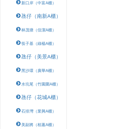
新口岸（中富A櫃）
氹仔（南新A櫃）
林茂塘（信潔A櫃）
筷子基（綠楊A櫃）
氹仔（美景A櫃）
黑沙環（廣華A櫃）
水坑尾（竹園圍A櫃）
氹仔（花城A櫃）
石排灣（業興A櫃）
美副將（栢蕙A櫃）