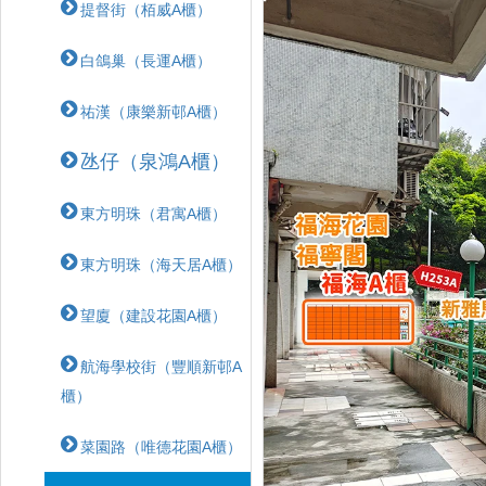
提督街（栢威A櫃）
白鴿巢（長運A櫃）
祐漢（康樂新邨A櫃）
氹仔（泉鴻A櫃）
東方明珠（君寓A櫃）
東方明珠（海天居A櫃）
望廈（建設花園A櫃）
航海學校街（豐順新邨A
櫃）
菜園路（唯德花園A櫃）