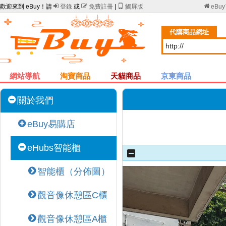
歡迎來到 eBuy！請

登錄
或

免費註冊
|

觸屏版

eBu
代購商品網址
網站導航
淘寶商品
天貓商品
京東商品
關於我們
eBuy易購店
eHubs智能櫃
智能櫃（分佈圖）
觀音像休憩區C櫃
觀音像休憩區A櫃