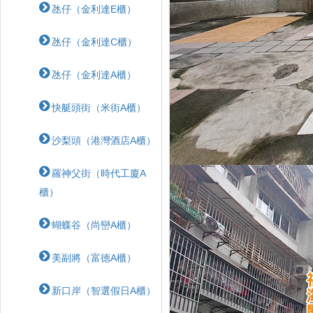
氹仔（金利達E櫃）
氹仔（金利達C櫃）
氹仔（金利達A櫃）
快艇頭街（米街A櫃）
沙梨頭（港灣酒店A櫃）
羅神父街（時代工廈A
櫃）
蝴蝶⾕（尚巒A櫃）
美副將（富德A櫃）
新口岸（智選假日A櫃）