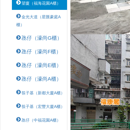
望廈（福海花園A櫃）
金光大道（星匯豪庭A
櫃）
氹仔（濠尚G櫃）
氹仔（濠尚F櫃）
氹仔（濠尚E櫃）
氹仔（濠尚A櫃）
筷子基（新都大廈A櫃）
筷子基（宏豐大廈A櫃）
氹仔（中福花園A櫃）