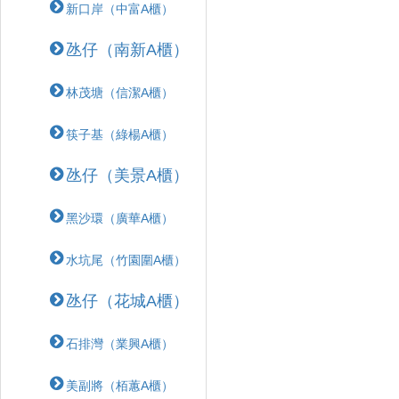
新口岸（中富A櫃）
氹仔（南新A櫃）
林茂塘（信潔A櫃）
筷子基（綠楊A櫃）
氹仔（美景A櫃）
黑沙環（廣華A櫃）
水坑尾（竹園圍A櫃）
氹仔（花城A櫃）
石排灣（業興A櫃）
美副將（栢蕙A櫃）