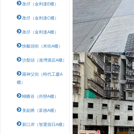
氹仔（金利達E櫃）
氹仔（金利達C櫃）
氹仔（金利達A櫃）
快艇頭街（米街A櫃）
沙梨頭（港灣酒店A櫃）
羅神父街（時代工廈A
櫃）
蝴蝶⾕（尚巒A櫃）
美副將（富德A櫃）
新口岸（智選假日A櫃）