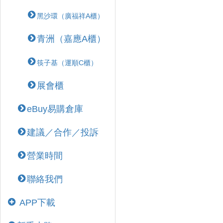
黑沙環（廣福祥A櫃）
青洲（嘉應A櫃）
筷子基（運順C櫃）
展會櫃
eBuy易購倉庫
建議／合作／投訴
營業時間
聯絡我們
APP下載