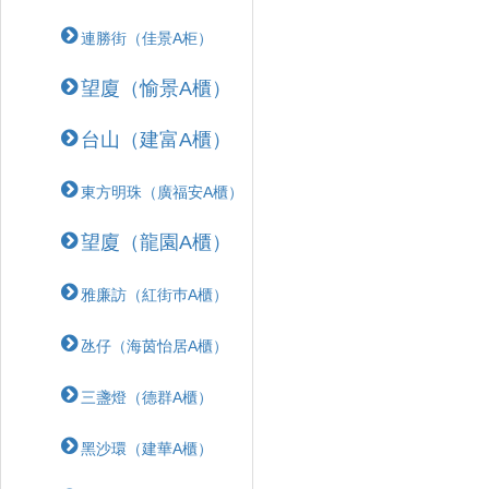
連勝街（佳景A柜）
望廈（愉景A櫃）
台山（建富A櫃）
東方明珠（廣福安A櫃）
望廈（龍園A櫃）
雅廉訪（紅街巿A櫃）
氹仔（海茵怡居A櫃）
三盞燈（德群A櫃）
黑沙環（建華A櫃）