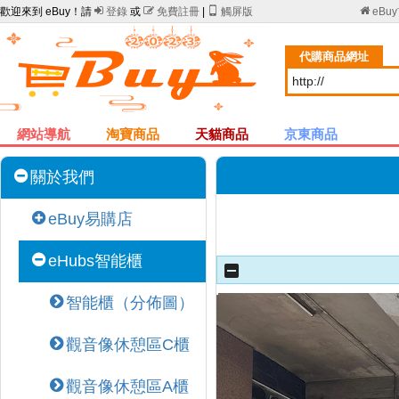
歡迎來到 eBuy！請

登錄
或

免費註冊
|

觸屏版

eBu
代購商品網址
網站導航
淘寶商品
天貓商品
京東商品
關於我們
eBuy易購店
eHubs智能櫃
智能櫃（分佈圖）
觀音像休憩區C櫃
觀音像休憩區A櫃