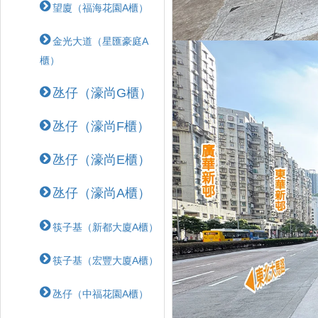
望廈（福海花園A櫃）
金光大道（星匯豪庭A
櫃）
氹仔（濠尚G櫃）
氹仔（濠尚F櫃）
氹仔（濠尚E櫃）
氹仔（濠尚A櫃）
筷子基（新都大廈A櫃）
筷子基（宏豐大廈A櫃）
氹仔（中福花園A櫃）