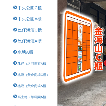
中央公園C櫃
中央公園A櫃
氹仔海濱C櫃
氹仔海濱A櫃
水塘A櫃
氹仔（名門世家A櫃）
祐漢（黃金商場C櫃）
祐漢（黃金商場A櫃）
高士德（華暉閣A櫃）