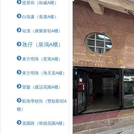
提督街（栢威A櫃）
白鴿巢（長運A櫃）
祐漢（康樂新邨A櫃）
氹仔（泉鴻A櫃）
東方明珠（君寓A櫃）
東方明珠（海天居A櫃）
望廈（建設花園A櫃）
航海學校街（豐順新邨A
櫃）
菜園路（唯德花園A櫃）