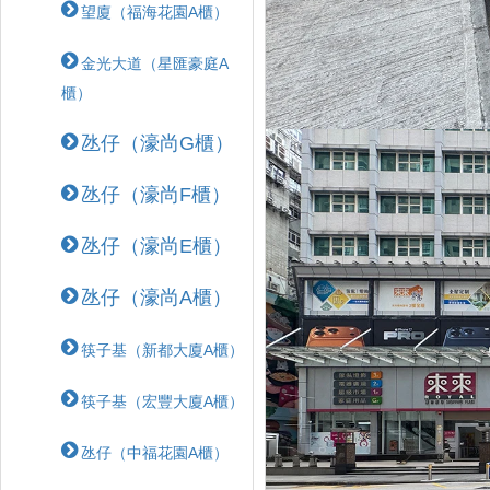
望廈（福海花園A櫃）
金光大道（星匯豪庭A
櫃）
氹仔（濠尚G櫃）
氹仔（濠尚F櫃）
氹仔（濠尚E櫃）
氹仔（濠尚A櫃）
筷子基（新都大廈A櫃）
筷子基（宏豐大廈A櫃）
氹仔（中福花園A櫃）