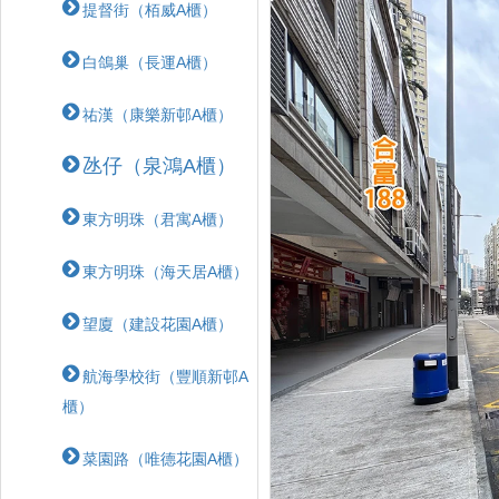
提督街（栢威A櫃）
白鴿巢（長運A櫃）
祐漢（康樂新邨A櫃）
氹仔（泉鴻A櫃）
東方明珠（君寓A櫃）
東方明珠（海天居A櫃）
望廈（建設花園A櫃）
航海學校街（豐順新邨A
櫃）
菜園路（唯德花園A櫃）