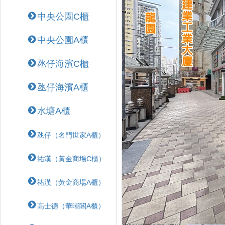
中央公園C櫃
中央公園A櫃
氹仔海濱C櫃
氹仔海濱A櫃
水塘A櫃
氹仔（名門世家A櫃）
祐漢（黃金商場C櫃）
祐漢（黃金商場A櫃）
高士德（華暉閣A櫃）