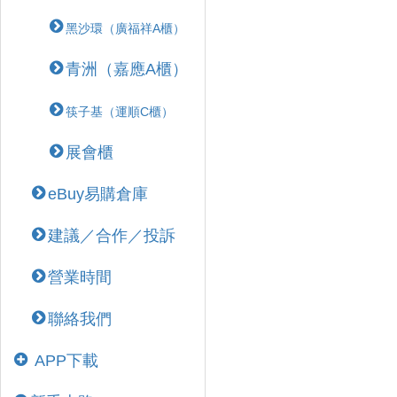
黑沙環（廣福祥A櫃）
青洲（嘉應A櫃）
筷子基（運順C櫃）
展會櫃
eBuy易購倉庫
建議／合作／投訴
營業時間
聯絡我們
APP下載