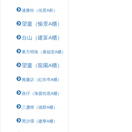
連勝街（佳景A柜）
望廈（愉景A櫃）
台山（建富A櫃）
東方明珠（廣福安A櫃）
望廈（龍園A櫃）
雅廉訪（紅街巿A櫃）
氹仔（海茵怡居A櫃）
三盞燈（德群A櫃）
黑沙環（建華A櫃）