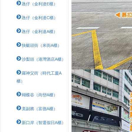
氹仔（金利達E櫃）
氹仔（金利達C櫃）
氹仔（金利達A櫃）
快艇頭街（米街A櫃）
沙梨頭（港灣酒店A櫃）
羅神父街（時代工廈A
櫃）
蝴蝶⾕（尚巒A櫃）
美副將（富德A櫃）
新口岸（智選假日A櫃）