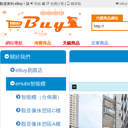
歡迎來到 eBuy！請

登錄
或

免費註冊
|

觸屏版

eBu
代購商品網址
網站導航
淘寶商品
天貓商品
京東商品
關於我們
eBuy易購店
eHubs智能櫃
智能櫃（分佈圖）
觀音像休憩區C櫃
觀音像休憩區A櫃