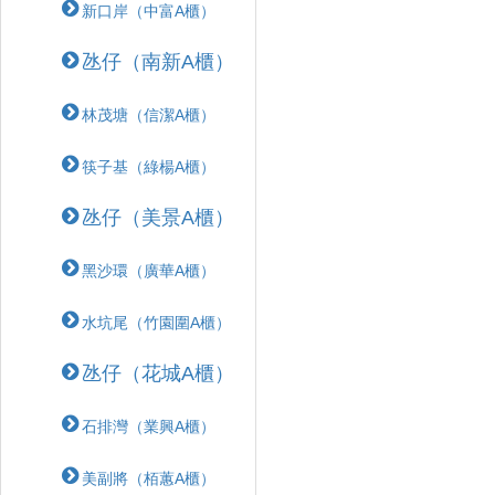
新口岸（中富A櫃）
氹仔（南新A櫃）
林茂塘（信潔A櫃）
筷子基（綠楊A櫃）
氹仔（美景A櫃）
黑沙環（廣華A櫃）
水坑尾（竹園圍A櫃）
氹仔（花城A櫃）
石排灣（業興A櫃）
美副將（栢蕙A櫃）