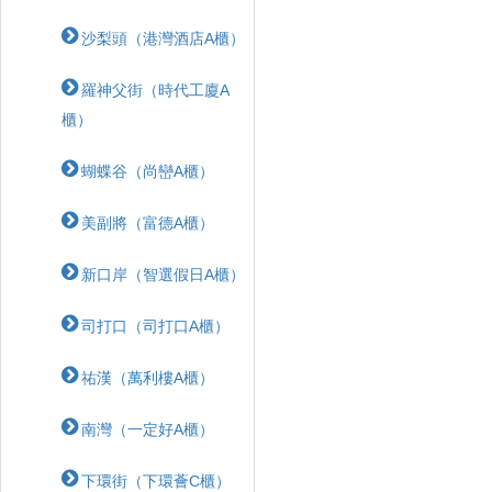
沙梨頭（港灣酒店A櫃）
羅神父街（時代工廈A
櫃）
蝴蝶⾕（尚巒A櫃）
美副將（富德A櫃）
新口岸（智選假日A櫃）
司打口（司打口A櫃）
祐漢（萬利樓A櫃）
南灣（一定好A櫃）
下環街（下環薈C櫃）