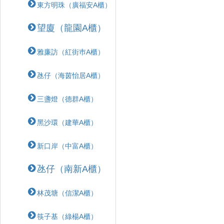
東方明珠（廣福安A櫃）
望廈（龍園A櫃）
雅廉訪（紅街巿A櫃）
氹仔（海茵怡居A櫃）
三盞燈（德群A櫃）
黑沙環（建華A櫃）
新口岸（中富A櫃）
氹仔（南新A櫃）
林茂塘（信潔A櫃）
筷子基（綠楊A櫃）