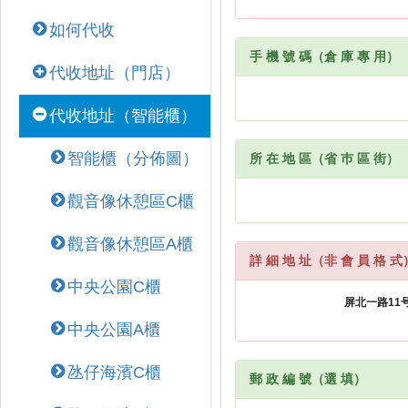
如何代收
手 機 號 碼（倉 庫 專 用）
代收地址（門店）
代收地址（智能櫃）
智能櫃（分佈圖）
所 在 地 區（省 巿 區 街）
觀音像休憩區C櫃
觀音像休憩區A櫃
詳 細 地 址（非 會 員 格 式
中央公園C櫃
中央公園A櫃
氹仔海濱C櫃
郵 政 編 號（選 填）