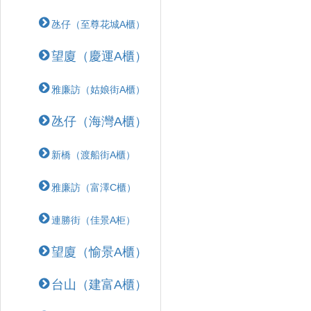
氹仔（至尊花城A櫃）
望廈（慶運A櫃）
雅廉訪（姑娘街A櫃）
氹仔（海灣A櫃）
新橋（渡船街A櫃）
雅廉訪（富澤C櫃）
連勝街（佳景A柜）
望廈（愉景A櫃）
台山（建富A櫃）