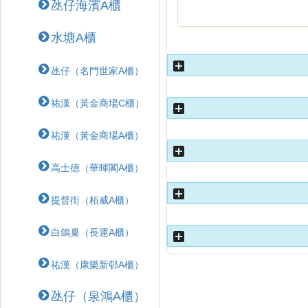
氹仔海濱A櫃
水塘A櫃
氹仔（名門世家A櫃）
祐漢（黃金商場C櫃）
祐漢（黃金商場A櫃）
高士德（華暉閣A櫃）
提督街（栢威A櫃）
白鴿巢（長運A櫃）
祐漢（康樂新邨A櫃）
氹仔（泉鴻A櫃）