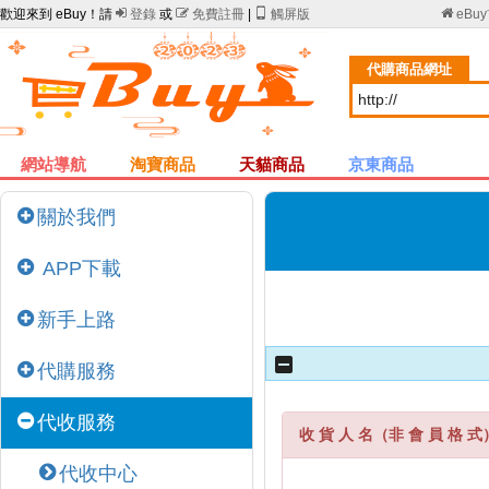
歡迎來到 eBuy！請

登錄
或

免費註冊
|

觸屏版

eBu
代購商品網址
網站導航
淘寶商品
天貓商品
京東商品
關於我們
APP下載
新手上路
代購服務
代收服務
收 貨 人 名（非 會 員 格 式
代收中心