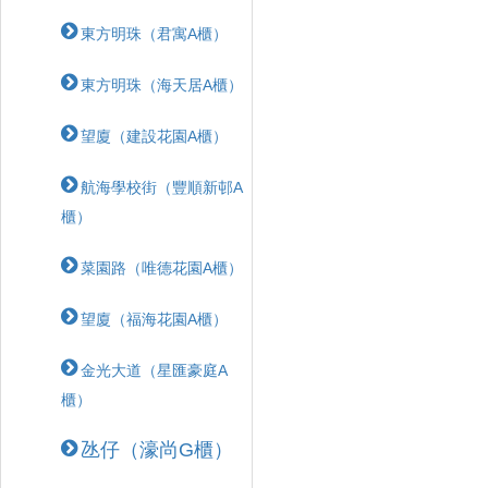
東方明珠（君寓A櫃）
東方明珠（海天居A櫃）
望廈（建設花園A櫃）
航海學校街（豐順新邨A
櫃）
菜園路（唯德花園A櫃）
望廈（福海花園A櫃）
金光大道（星匯豪庭A
櫃）
氹仔（濠尚G櫃）