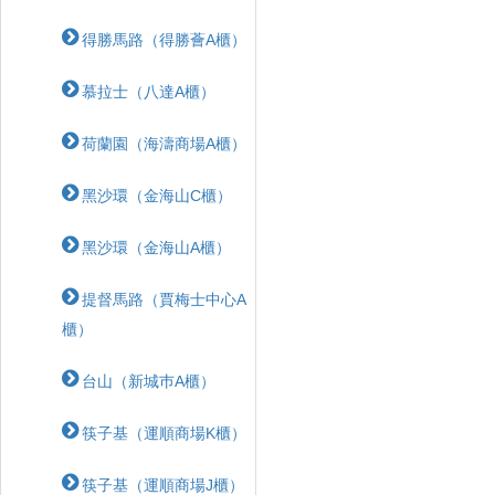
得勝馬路（得勝薈A櫃）
慕拉士（八達A櫃）
荷蘭園（海濤商場A櫃）
黑沙環（金海山C櫃）
黑沙環（金海山A櫃）
提督馬路（賈梅士中心A
櫃）
台山（新城巿A櫃）
筷子基（運順商場K櫃）
筷子基（運順商場J櫃）