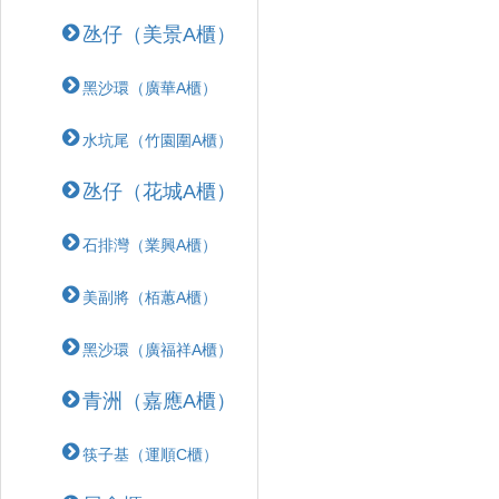
氹仔（美景A櫃）
黑沙環（廣華A櫃）
水坑尾（竹園圍A櫃）
氹仔（花城A櫃）
石排灣（業興A櫃）
美副將（栢蕙A櫃）
黑沙環（廣福祥A櫃）
青洲（嘉應A櫃）
筷子基（運順C櫃）