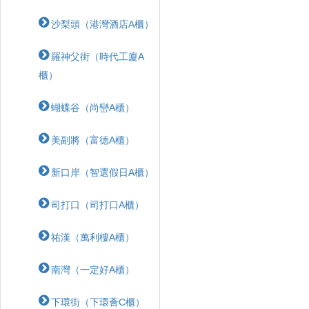
沙梨頭（港灣酒店A櫃）
羅神父街（時代工廈A
櫃）
蝴蝶⾕（尚巒A櫃）
美副將（富德A櫃）
新口岸（智選假日A櫃）
司打口（司打口A櫃）
祐漢（萬利樓A櫃）
南灣（一定好A櫃）
下環街（下環薈C櫃）