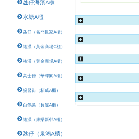
氹仔海濱A櫃
水塘A櫃
氹仔（名門世家A櫃）
祐漢（黃金商場C櫃）
祐漢（黃金商場A櫃）
高士德（華暉閣A櫃）
提督街（栢威A櫃）
白鴿巢（長運A櫃）
祐漢（康樂新邨A櫃）
氹仔（泉鴻A櫃）