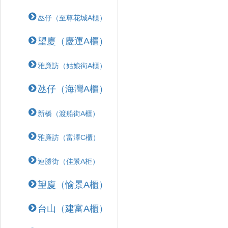
氹仔（至尊花城A櫃）
望廈（慶運A櫃）
雅廉訪（姑娘街A櫃）
氹仔（海灣A櫃）
新橋（渡船街A櫃）
雅廉訪（富澤C櫃）
連勝街（佳景A柜）
望廈（愉景A櫃）
台山（建富A櫃）