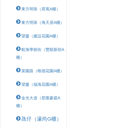
東方明珠（君寓A櫃）
東方明珠（海天居A櫃）
望廈（建設花園A櫃）
航海學校街（豐順新邨A
櫃）
菜園路（唯德花園A櫃）
望廈（福海花園A櫃）
金光大道（星匯豪庭A
櫃）
氹仔（濠尚G櫃）