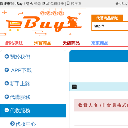
歡迎來到 eBuy！請

登錄
或

免費註冊
|

觸屏版

eBu
代購商品網址
網站導航
淘寶商品
天貓商品
京東商品
關於我們
APP下載
新手上路
代購服務
收 貨 人 名（非 會 員 格 式
代收服務
代收中心