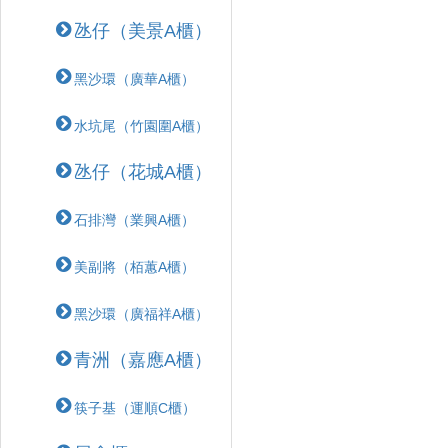
氹仔（美景A櫃）
黑沙環（廣華A櫃）
水坑尾（竹園圍A櫃）
氹仔（花城A櫃）
石排灣（業興A櫃）
美副將（栢蕙A櫃）
黑沙環（廣福祥A櫃）
青洲（嘉應A櫃）
筷子基（運順C櫃）