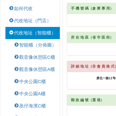
如何代收
手 機 號 碼（倉 庫 專 用）
代收地址（門店）
代收地址（智能櫃）
所 在 地 區（省 巿 區 街）
智能櫃（分佈圖）
觀音像休憩區C櫃
詳 細 地 址（非 會 員 格 式
觀音像休憩區A櫃
中央公園C櫃
中央公園A櫃
郵 政 編 號（選 填）
氹仔海濱C櫃