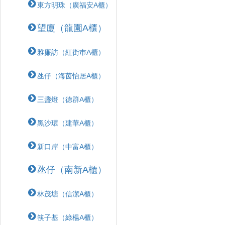
東方明珠（廣福安A櫃）
望廈（龍園A櫃）
雅廉訪（紅街巿A櫃）
氹仔（海茵怡居A櫃）
三盞燈（德群A櫃）
黑沙環（建華A櫃）
新口岸（中富A櫃）
氹仔（南新A櫃）
林茂塘（信潔A櫃）
筷子基（綠楊A櫃）