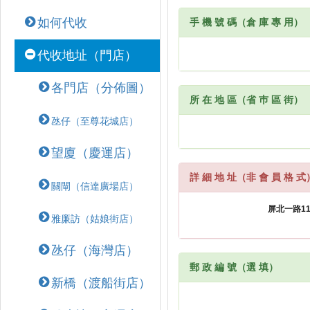
如何代收
手 機 號 碼（倉 庫 專 用）
代收地址（門店）
各門店（分佈圖）
所 在 地 區（省 巿 區 街）
氹仔（至尊花城店）
望廈（慶運店）
詳 細 地 址（非 會 員 格 式
關閘（信達廣場店）
雅廉訪（姑娘街店）
氹仔（海灣店）
郵 政 編 號（選 填）
新橋（渡船街店）