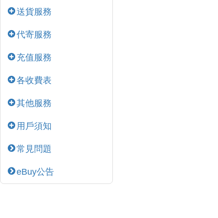
送貨服務
代寄服務
充值服務
各收費表
其他服務
用戶須知
常見問題
eBuy公告