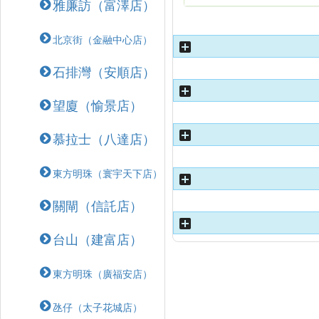
雅廉訪（富澤店）
北京街（金融中心店）
石排灣（安順店）
望廈（愉景店）
慕拉士（八達店）
東方明珠（寰宇天下店）
關閘（信託店）
台山（建富店）
東方明珠（廣福安店）
氹仔（太子花城店）