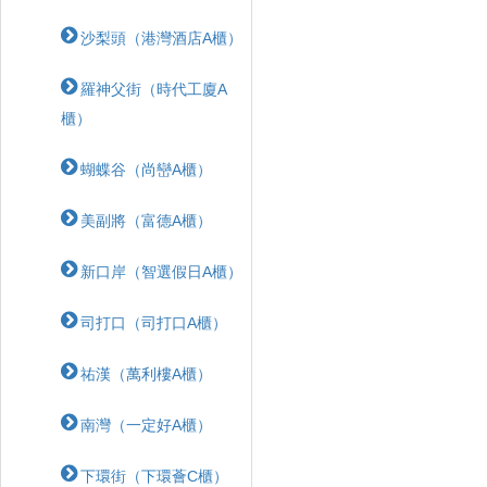
沙梨頭（港灣酒店A櫃）
羅神父街（時代工廈A
櫃）
蝴蝶⾕（尚巒A櫃）
美副將（富德A櫃）
新口岸（智選假日A櫃）
司打口（司打口A櫃）
祐漢（萬利樓A櫃）
南灣（一定好A櫃）
下環街（下環薈C櫃）