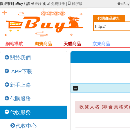
歡迎來到 eBuy！請

登錄
或

免費註冊
|

觸屏版

eBu
代購商品網址
網站導航
淘寶商品
天貓商品
京東商品
關於我們
APP下載
新手上路
代購服務
收 貨 人 名（非 會 員 格 式
代收服務
代收中心