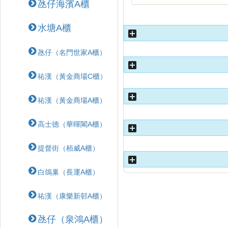
氹仔海濱A櫃
水塘A櫃
氹仔（名門世家A櫃）
祐漢（黃金商場C櫃）
祐漢（黃金商場A櫃）
高士德（華暉閣A櫃）
提督街（栢威A櫃）
白鴿巢（長運A櫃）
祐漢（康樂新邨A櫃）
氹仔（泉鴻A櫃）