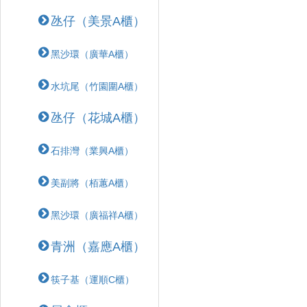
氹仔（美景A櫃）
黑沙環（廣華A櫃）
水坑尾（竹園圍A櫃）
氹仔（花城A櫃）
石排灣（業興A櫃）
美副將（栢蕙A櫃）
黑沙環（廣福祥A櫃）
青洲（嘉應A櫃）
筷子基（運順C櫃）