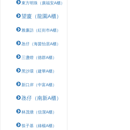
東方明珠（廣福安A櫃）
望廈（龍園A櫃）
雅廉訪（紅街巿A櫃）
氹仔（海茵怡居A櫃）
三盞燈（德群A櫃）
黑沙環（建華A櫃）
新口岸（中富A櫃）
氹仔（南新A櫃）
林茂塘（信潔A櫃）
筷子基（綠楊A櫃）