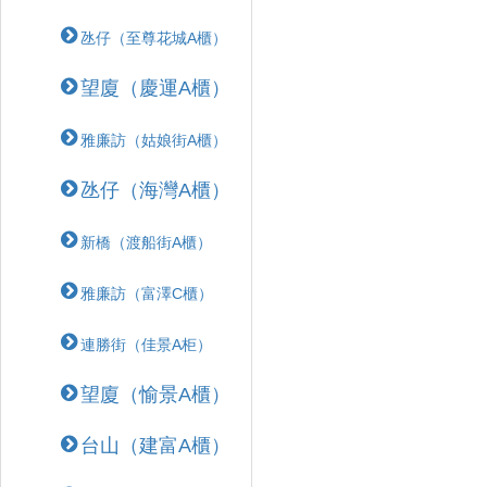
氹仔（至尊花城A櫃）
望廈（慶運A櫃）
雅廉訪（姑娘街A櫃）
氹仔（海灣A櫃）
新橋（渡船街A櫃）
雅廉訪（富澤C櫃）
連勝街（佳景A柜）
望廈（愉景A櫃）
台山（建富A櫃）