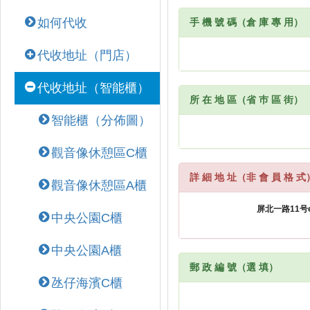
如何代收
手 機 號 碼（倉 庫 專 用）
代收地址（門店）
代收地址（智能櫃）
所 在 地 區（省 巿 區 街）
智能櫃（分佈圖）
觀音像休憩區C櫃
詳 細 地 址（非 會 員 格 式
觀音像休憩區A櫃
中央公園C櫃
中央公園A櫃
郵 政 編 號（選 填）
氹仔海濱C櫃