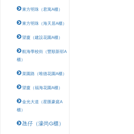
東方明珠（君寓A櫃）
東方明珠（海天居A櫃）
望廈（建設花園A櫃）
航海學校街（豐順新邨A
櫃）
菜園路（唯德花園A櫃）
望廈（福海花園A櫃）
金光大道（星匯豪庭A
櫃）
氹仔（濠尚G櫃）