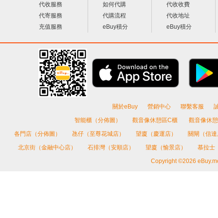
代收服務
如何代購
代收收費
代寄服務
代購流程
代收地址
充值服務
eBuy積分
eBuy積分
關於eBuy
營銷中心
聯繫客服
智能櫃（分佈圖）
觀音像休憩區C櫃
觀音像休憩
各門店（分佈圖）
氹仔（至尊花城店）
望廈（慶運店）
關閘（信
北京街（金融中心店）
石排灣（安順店）
望廈（愉景店）
慕拉士
Copyright ©2026 