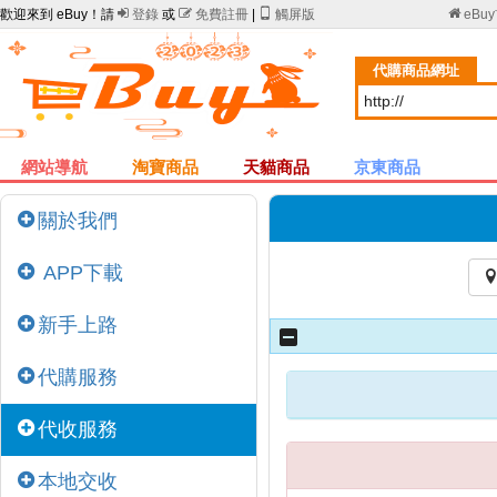
歡迎來到 eBuy！請

登錄
或

免費註冊
|

觸屏版

eBu
代購商品網址
網站導航
淘寶商品
天貓商品
京東商品
關於我們
APP下載
新手上路
代購服務
代收服務
本地交收