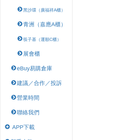
黑沙環（廣福祥A櫃）
青洲（嘉應A櫃）
筷子基（運順C櫃）
展會櫃
eBuy易購倉庫
建議／合作／投訴
營業時間
聯絡我們
APP下載