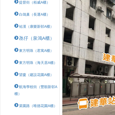
提督街（栢威A櫃）
白鴿巢（長運A櫃）
祐漢（康樂新邨A櫃）
氹仔（泉鴻A櫃）
東方明珠（君寓A櫃）
東方明珠（海天居A櫃）
望廈（建設花園A櫃）
航海學校街（豐順新邨A
櫃）
菜園路（唯德花園A櫃）