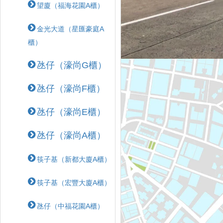
望廈（福海花園A櫃）
金光大道（星匯豪庭A
櫃）
氹仔（濠尚G櫃）
氹仔（濠尚F櫃）
氹仔（濠尚E櫃）
氹仔（濠尚A櫃）
筷子基（新都大廈A櫃）
筷子基（宏豐大廈A櫃）
氹仔（中福花園A櫃）