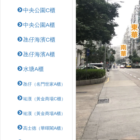
中央公園C櫃
中央公園A櫃
氹仔海濱C櫃
氹仔海濱A櫃
水塘A櫃
氹仔（名門世家A櫃）
祐漢（黃金商場C櫃）
祐漢（黃金商場A櫃）
高士德（華暉閣A櫃）