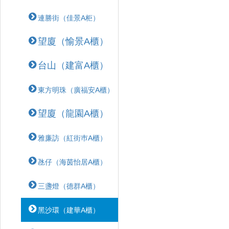
連勝街（佳景A柜）
望廈（愉景A櫃）
台山（建富A櫃）
東方明珠（廣福安A櫃）
望廈（龍園A櫃）
雅廉訪（紅街巿A櫃）
氹仔（海茵怡居A櫃）
三盞燈（德群A櫃）
黑沙環（建華A櫃）