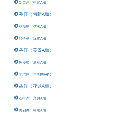
新口岸（中富A櫃）
氹仔（南新A櫃）
林茂塘（信潔A櫃）
筷子基（綠楊A櫃）
氹仔（美景A櫃）
黑沙環（廣華A櫃）
水坑尾（竹園圍A櫃）
氹仔（花城A櫃）
石排灣（業興A櫃）
美副將（栢蕙A櫃）