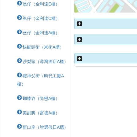
氹仔（金利達E櫃）
氹仔（金利達C櫃）
氹仔（金利達A櫃）
快艇頭街（米街A櫃）
沙梨頭（港灣酒店A櫃）
羅神父街（時代工廈A
櫃）
蝴蝶⾕（尚巒A櫃）
美副將（富德A櫃）
新口岸（智選假日A櫃）