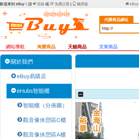
歡迎來到 eBuy！請

登錄
或

免費註冊
|

觸屏版

eBu
代購商品網址
網站導航
淘寶商品
天貓商品
京東商品
關於我們
eBuy易購店
eHubs智能櫃
智能櫃（分佈圖）
觀音像休憩區C櫃
觀音像休憩區A櫃