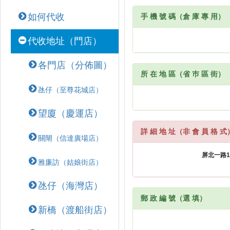
如何代收
手 機 號 碼（倉 庫 專 用）
代收地址（門店）
各門店（分佈圖）
所 在 地 區（省 巿 區 街）
氹仔（至尊花城店）
望廈（慶運店）
詳 細 地 址（非 會 員 格 式
關閘（信達廣場店）
雅廉訪（姑娘街店）
氹仔（海灣店）
郵 政 編 號（選 填）
新橋（渡船街店）