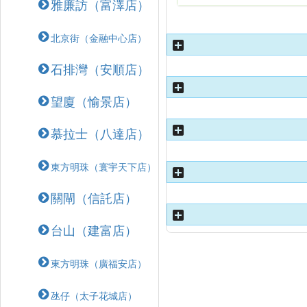
雅廉訪（富澤店）
北京街（金融中心店）
石排灣（安順店）
望廈（愉景店）
慕拉士（八達店）
東方明珠（寰宇天下店）
關閘（信託店）
台山（建富店）
東方明珠（廣福安店）
氹仔（太子花城店）