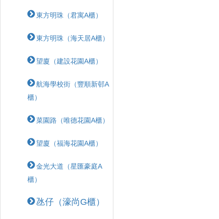
東方明珠（君寓A櫃）
東方明珠（海天居A櫃）
望廈（建設花園A櫃）
航海學校街（豐順新邨A
櫃）
菜園路（唯德花園A櫃）
望廈（福海花園A櫃）
金光大道（星匯豪庭A
櫃）
氹仔（濠尚G櫃）