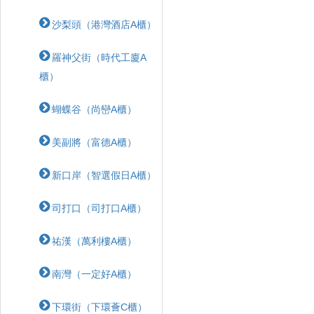
沙梨頭（港灣酒店A櫃）
羅神父街（時代工廈A
櫃）
蝴蝶⾕（尚巒A櫃）
美副將（富德A櫃）
新口岸（智選假日A櫃）
司打口（司打口A櫃）
祐漢（萬利樓A櫃）
南灣（一定好A櫃）
下環街（下環薈C櫃）