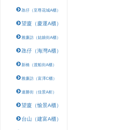
氹仔（至尊花城A櫃）
望廈（慶運A櫃）
雅廉訪（姑娘街A櫃）
氹仔（海灣A櫃）
新橋（渡船街A櫃）
雅廉訪（富澤C櫃）
連勝街（佳景A柜）
望廈（愉景A櫃）
台山（建富A櫃）