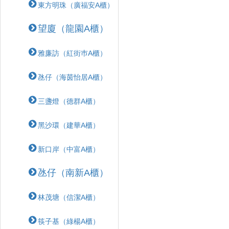
東方明珠（廣福安A櫃）
望廈（龍園A櫃）
雅廉訪（紅街巿A櫃）
氹仔（海茵怡居A櫃）
三盞燈（德群A櫃）
黑沙環（建華A櫃）
新口岸（中富A櫃）
氹仔（南新A櫃）
林茂塘（信潔A櫃）
筷子基（綠楊A櫃）