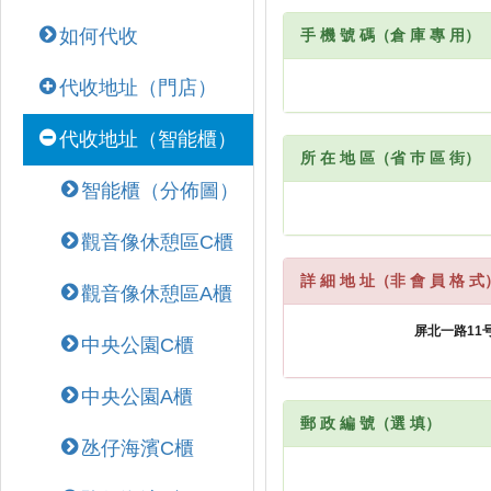
如何代收
手 機 號 碼（倉 庫 專 用）
代收地址（門店）
代收地址（智能櫃）
所 在 地 區（省 巿 區 街）
智能櫃（分佈圖）
觀音像休憩區C櫃
詳 細 地 址（非 會 員 格 式
觀音像休憩區A櫃
中央公園C櫃
中央公園A櫃
郵 政 編 號（選 填）
氹仔海濱C櫃