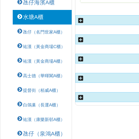
氹仔海濱A櫃
水塘A櫃
氹仔（名門世家A櫃）
祐漢（黃金商場C櫃）
祐漢（黃金商場A櫃）
高士德（華暉閣A櫃）
提督街（栢威A櫃）
白鴿巢（長運A櫃）
祐漢（康樂新邨A櫃）
氹仔（泉鴻A櫃）