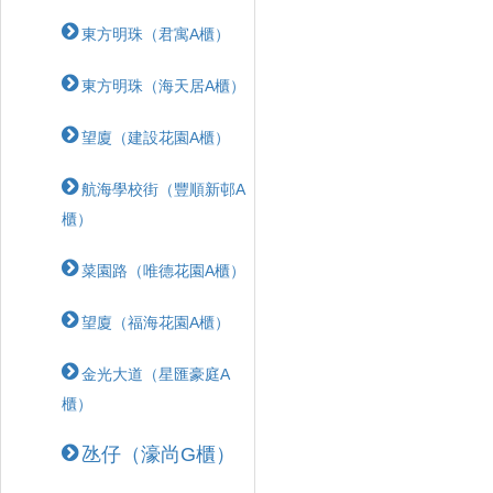
東方明珠（君寓A櫃）
東方明珠（海天居A櫃）
望廈（建設花園A櫃）
航海學校街（豐順新邨A
櫃）
菜園路（唯德花園A櫃）
望廈（福海花園A櫃）
金光大道（星匯豪庭A
櫃）
氹仔（濠尚G櫃）