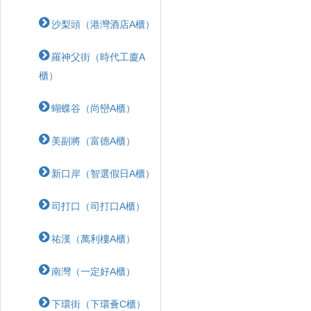
沙梨頭（港灣酒店A櫃）
羅神父街（時代工廈A
櫃）
蝴蝶⾕（尚巒A櫃）
美副將（富德A櫃）
新口岸（智選假日A櫃）
司打口（司打口A櫃）
祐漢（萬利樓A櫃）
南灣（一定好A櫃）
下環街（下環薈C櫃）