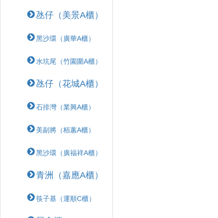
氹仔（美景A櫃）
黑沙環（廣華A櫃）
水坑尾（竹園圍A櫃）
氹仔（花城A櫃）
石排灣（業興A櫃）
美副將（栢蕙A櫃）
黑沙環（廣福祥A櫃）
青洲（嘉應A櫃）
筷子基（運順C櫃）