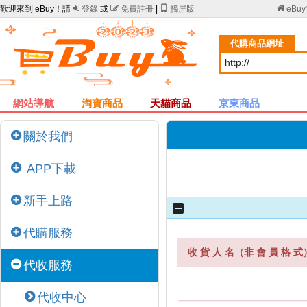
歡迎來到 eBuy！請

登錄
或

免費註冊
|

觸屏版

eBu
代購商品網址
網站導航
淘寶商品
天貓商品
京東商品
關於我們
APP下載
新手上路
代購服務
收 貨 人 名（非 會 員 格 式
代收服務
代收中心