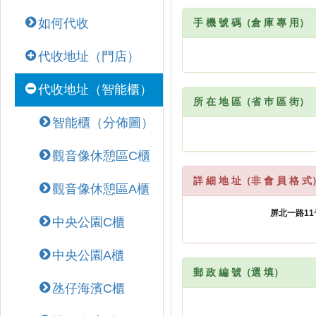
如何代收
手 機 號 碼（倉 庫 專 用）
代收地址（門店）
代收地址（智能櫃）
所 在 地 區（省 巿 區 街）
智能櫃（分佈圖）
觀音像休憩區C櫃
詳 細 地 址（非 會 員 格 式
觀音像休憩區A櫃
中央公園C櫃
中央公園A櫃
郵 政 編 號（選 填）
氹仔海濱C櫃