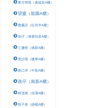
東方明珠（廣福安A櫃）
望廈（龍園A櫃）
雅廉訪（紅街巿A櫃）
氹仔（海茵怡居A櫃）
三盞燈（德群A櫃）
黑沙環（建華A櫃）
新口岸（中富A櫃）
氹仔（南新A櫃）
林茂塘（信潔A櫃）
筷子基（綠楊A櫃）