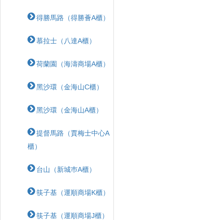
得勝馬路（得勝薈A櫃）
慕拉士（八達A櫃）
荷蘭園（海濤商場A櫃）
黑沙環（金海山C櫃）
黑沙環（金海山A櫃）
提督馬路（賈梅士中心A
櫃）
台山（新城巿A櫃）
筷子基（運順商場K櫃）
筷子基（運順商場J櫃）