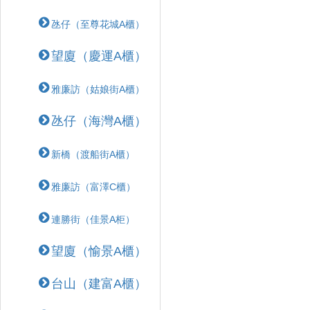
氹仔（至尊花城A櫃）
望廈（慶運A櫃）
雅廉訪（姑娘街A櫃）
氹仔（海灣A櫃）
新橋（渡船街A櫃）
雅廉訪（富澤C櫃）
連勝街（佳景A柜）
望廈（愉景A櫃）
台山（建富A櫃）