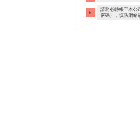
請務必轉帳至本公
密碼），慎防網絡