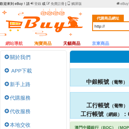
歡迎來到 eBuy！請

登錄
或

免費註冊
|

觸屏版

eBu
代購商品網址
網站導航
淘寶商品
天貓商品
京東商品
關於我們
APP下載
中銀帳號
（葡幣）
新手上路
代購服務
工行帳號
（葡幣）
代收服務
工行帳號
：
（網銀）
本地交收
澳門中國銀行（BOC）（MO