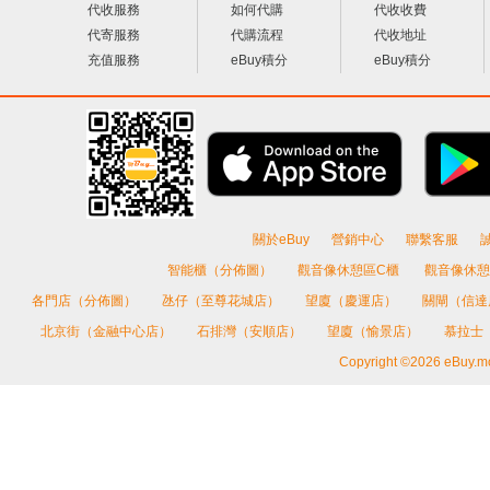
代收服務
如何代購
代收收費
代寄服務
代購流程
代收地址
充值服務
eBuy積分
eBuy積分
關於eBuy
營銷中心
聯繫客服
智能櫃（分佈圖）
觀音像休憩區C櫃
觀音像休憩
各門店（分佈圖）
氹仔（至尊花城店）
望廈（慶運店）
關閘（信
北京街（金融中心店）
石排灣（安順店）
望廈（愉景店）
慕拉士
Copyright ©2026 