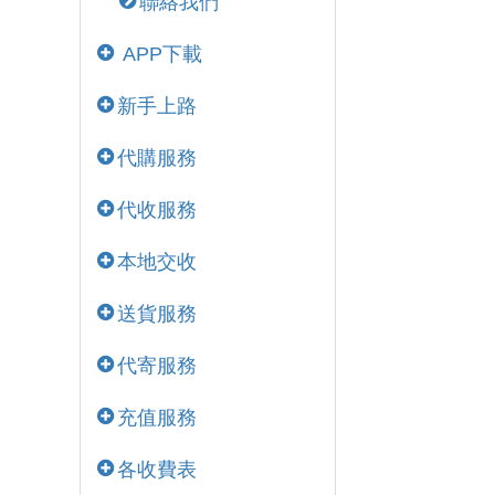
聯絡我們
APP下載
新手上路
代購服務
代收服務
本地交收
送貨服務
代寄服務
充值服務
各收費表