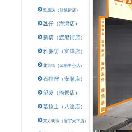
雅廉訪（姑娘街店）
氹仔（海灣店）
新橋（渡船街店）
雅廉訪（富澤店）
北京街（金融中心店）
石排灣（安順店）
望廈（愉景店）
慕拉士（八達店）
東方明珠（寰宇天下店）