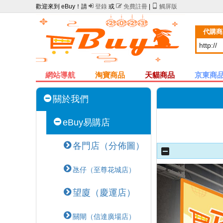
歡迎來到 eBuy！請

登錄
或

免費註冊
|

觸屏版
代購商
網站導航
淘寶商品
天貓商品
京東商
關於我們
eBuy易購店
各門店（分佈圖）
氹仔（至尊花城店）
望廈（慶運店）
關閘（信達廣場店）