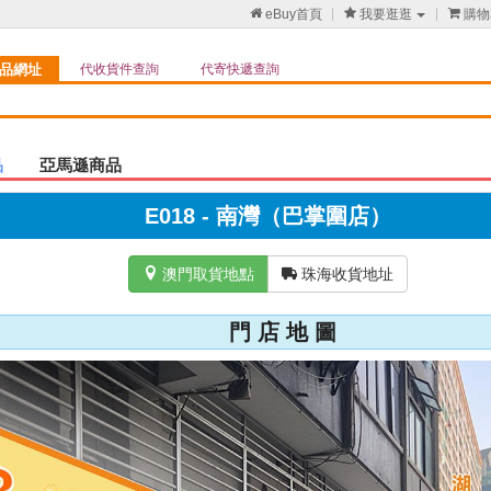

eBuy首頁

我要逛逛

購物
品網址
代收貨件查詢
代寄快遞查詢
品
亞馬遜商品
E018 - 南灣（巴掌圍店）

澳門取貨地點

珠海收貨地址
門 店 地 圖