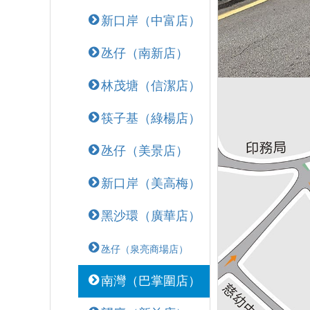
新口岸（中富店）
氹仔（南新店）
林茂塘（信潔店）
筷子基（綠楊店）
氹仔（美景店）
新口岸（美高梅）
黑沙環（廣華店）
氹仔（泉亮商場店）
南灣（巴掌圍店）