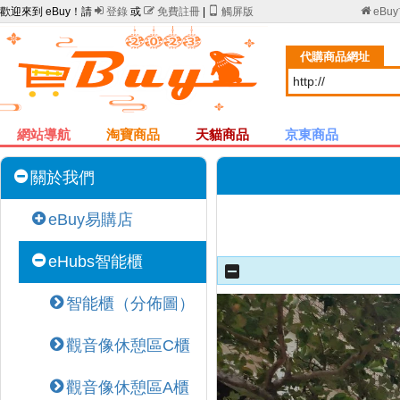
歡迎來到 eBuy！請

登錄
或

免費註冊
|

觸屏版

eBu
代購商品網址
網站導航
淘寶商品
天貓商品
京東商品
關於我們
eBuy易購店
eHubs智能櫃
智能櫃（分佈圖）
觀音像休憩區C櫃
觀音像休憩區A櫃