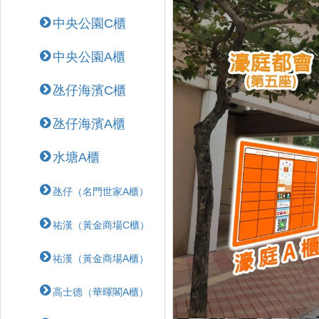
中央公園C櫃
中央公園A櫃
氹仔海濱C櫃
氹仔海濱A櫃
水塘A櫃
氹仔（名門世家A櫃）
祐漢（黃金商場C櫃）
祐漢（黃金商場A櫃）
高士德（華暉閣A櫃）