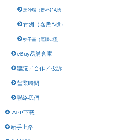
黑沙環（廣福祥A櫃）
青洲（嘉應A櫃）
筷子基（運順C櫃）
eBuy易購倉庫
建議／合作／投訴
營業時間
聯絡我們
APP下載
新手上路