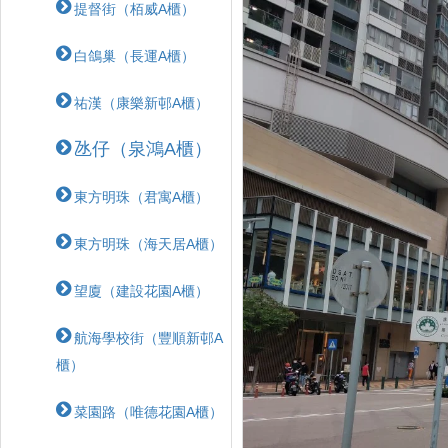
提督街（栢威A櫃）
白鴿巢（長運A櫃）
祐漢（康樂新邨A櫃）
氹仔（泉鴻A櫃）
東方明珠（君寓A櫃）
東方明珠（海天居A櫃）
望廈（建設花園A櫃）
航海學校街（豐順新邨A
櫃）
菜園路（唯德花園A櫃）