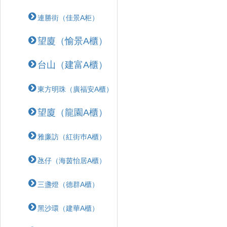
連勝街（佳景A柜）
望廈（愉景A櫃）
台山（建富A櫃）
東方明珠（廣福安A櫃）
望廈（龍園A櫃）
雅廉訪（紅街巿A櫃）
氹仔（海茵怡居A櫃）
三盞燈（德群A櫃）
黑沙環（建華A櫃）