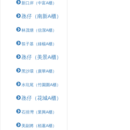
新口岸（中富A櫃）
氹仔（南新A櫃）
林茂塘（信潔A櫃）
筷子基（綠楊A櫃）
氹仔（美景A櫃）
黑沙環（廣華A櫃）
水坑尾（竹園圍A櫃）
氹仔（花城A櫃）
石排灣（業興A櫃）
美副將（栢蕙A櫃）