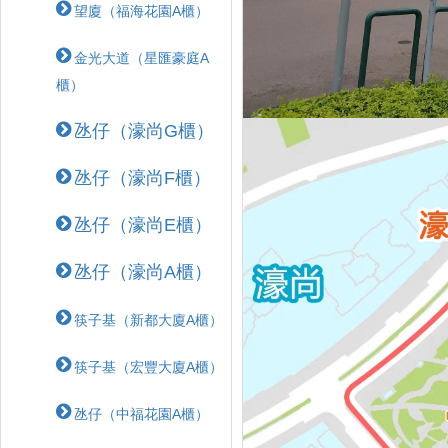
望廈（福海花園A櫃）
金光大道（星匯豪庭A
櫃）
氹仔（濠尚G櫃）
氹仔（濠尚F櫃）
氹仔（濠尚E櫃）
氹仔（濠尚A櫃）
筷子基（新都大廈A櫃）
筷子基（宏豐大廈A櫃）
氹仔（中福花園A櫃）