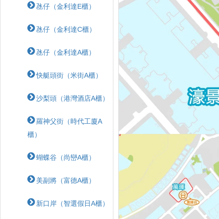
氹仔（金利達E櫃）
氹仔（金利達C櫃）
氹仔（金利達A櫃）
快艇頭街（米街A櫃）
沙梨頭（港灣酒店A櫃）
羅神父街（時代工廈A
櫃）
蝴蝶⾕（尚巒A櫃）
美副將（富德A櫃）
新口岸（智選假日A櫃）