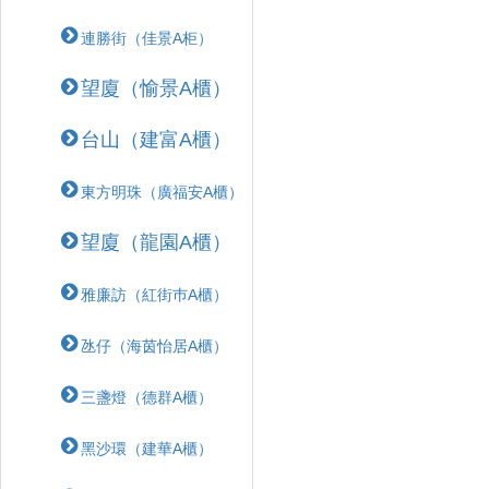
連勝街（佳景A柜）
望廈（愉景A櫃）
台山（建富A櫃）
東方明珠（廣福安A櫃）
望廈（龍園A櫃）
雅廉訪（紅街巿A櫃）
氹仔（海茵怡居A櫃）
三盞燈（德群A櫃）
黑沙環（建華A櫃）