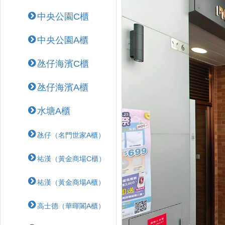
中央公園C櫃
中央公園A櫃
氹仔海濱C櫃
氹仔海濱A櫃
水塘A櫃
氹仔（名門世家A櫃）
祐漢（黃金商場C櫃）
祐漢（黃金商場A櫃）
高士德（華暉閣A櫃）