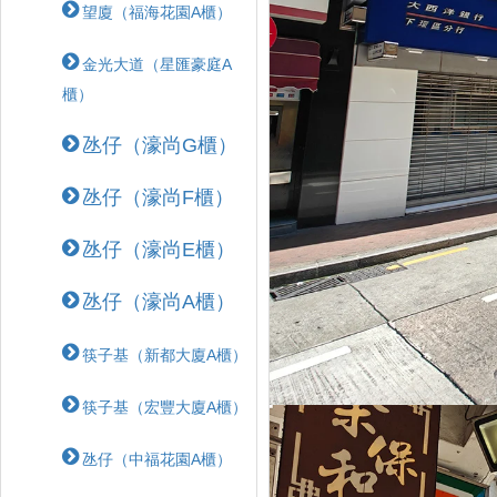
望廈（福海花園A櫃）
金光大道（星匯豪庭A
櫃）
氹仔（濠尚G櫃）
氹仔（濠尚F櫃）
氹仔（濠尚E櫃）
氹仔（濠尚A櫃）
筷子基（新都大廈A櫃）
筷子基（宏豐大廈A櫃）
氹仔（中福花園A櫃）