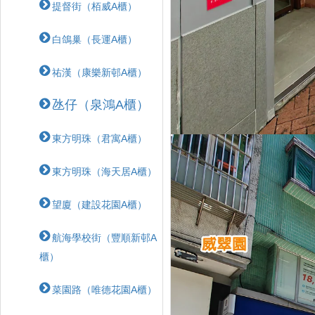
提督街（栢威A櫃）
白鴿巢（長運A櫃）
祐漢（康樂新邨A櫃）
氹仔（泉鴻A櫃）
東方明珠（君寓A櫃）
東方明珠（海天居A櫃）
望廈（建設花園A櫃）
航海學校街（豐順新邨A
櫃）
菜園路（唯德花園A櫃）