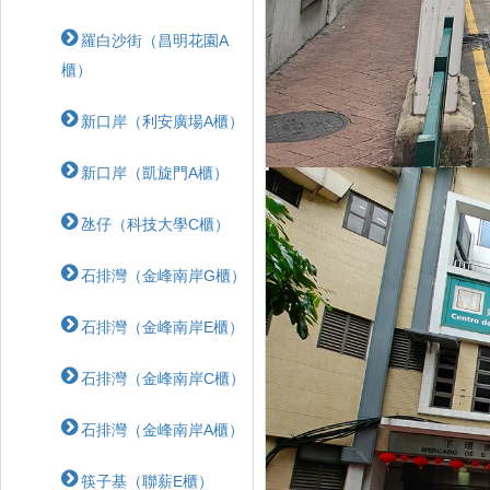
羅白沙街（昌明花園A
櫃）
新口岸（利安廣場A櫃）
新口岸（凱旋門A櫃）
氹仔（科技大學C櫃）
石排灣（金峰南岸G櫃）
石排灣（金峰南岸E櫃）
石排灣（金峰南岸C櫃）
石排灣（金峰南岸A櫃）
筷子基（聯薪E櫃）