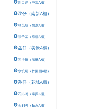
新口岸（中富A櫃）
氹仔（南新A櫃）
林茂塘（信潔A櫃）
筷子基（綠楊A櫃）
氹仔（美景A櫃）
黑沙環（廣華A櫃）
水坑尾（竹園圍A櫃）
氹仔（花城A櫃）
石排灣（業興A櫃）
美副將（栢蕙A櫃）