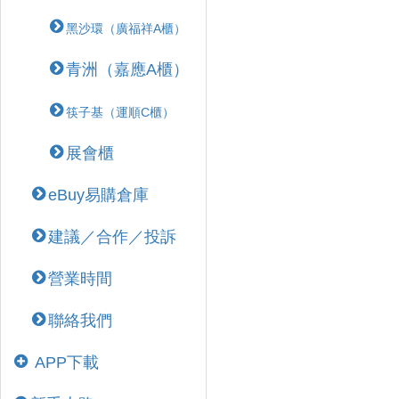
黑沙環（廣福祥A櫃）
青洲（嘉應A櫃）
筷子基（運順C櫃）
展會櫃
eBuy易購倉庫
建議／合作／投訴
營業時間
聯絡我們
APP下載