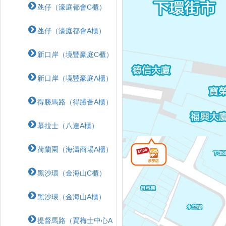
氹仔（濠庭都會C櫃）
氹仔（濠庭都會A櫃）
新口岸（境豐豪庭C櫃）
新口岸（境豐豪庭A櫃）
得勝馬路（得勝薈A櫃）
慕拉士（八達A櫃）
荷蘭園（海濤商場A櫃）
黑沙環（金海山C櫃）
黑沙環（金海山A櫃）
提督馬路（賈梅士中心A