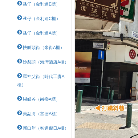
氹仔（金利達E櫃）
氹仔（金利達C櫃）
氹仔（金利達A櫃）
快艇頭街（米街A櫃）
沙梨頭（港灣酒店A櫃）
羅神父街（時代工廈A
櫃）
蝴蝶⾕（尚巒A櫃）
美副將（富德A櫃）
新口岸（智選假日A櫃）