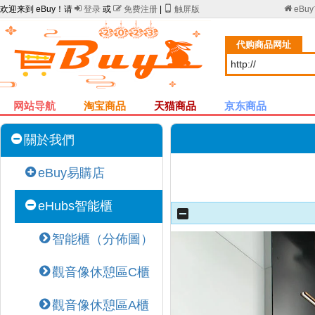
欢迎来到 eBuy！请

登录
或

免费注册
|

触屏版

eBu
代购商品网址
网站导航
淘宝商品
天猫商品
京东商品
關於我們
eBuy易購店
eHubs智能櫃
智能櫃（分佈圖）
觀音像休憩區C櫃
觀音像休憩區A櫃