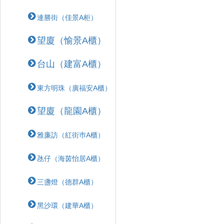
連勝街（佳景A柜）
望廈（愉景A櫃）
台山（建富A櫃）
東方明珠（廣福安A櫃）
望廈（龍園A櫃）
雅廉訪（紅街巿A櫃）
氹仔（海茵怡居A櫃）
三盞燈（德群A櫃）
黑沙環（建華A櫃）