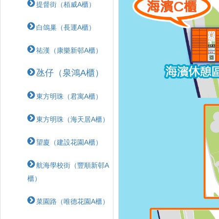
提督街（栢威A櫃）
白鴿巢（長運A櫃）
祐漢（康樂新邨A櫃）
氹仔（泉鴻A櫃）
東方明珠（君寓A櫃）
東方明珠（海天居A櫃）
望廈（建設花園A櫃）
航海學校街（豐順新邨A
櫃）
菜園路（唯德花園A櫃）