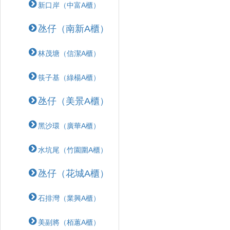
新口岸（中富A櫃）
氹仔（南新A櫃）
林茂塘（信潔A櫃）
筷子基（綠楊A櫃）
氹仔（美景A櫃）
黑沙環（廣華A櫃）
水坑尾（竹園圍A櫃）
氹仔（花城A櫃）
石排灣（業興A櫃）
美副將（栢蕙A櫃）