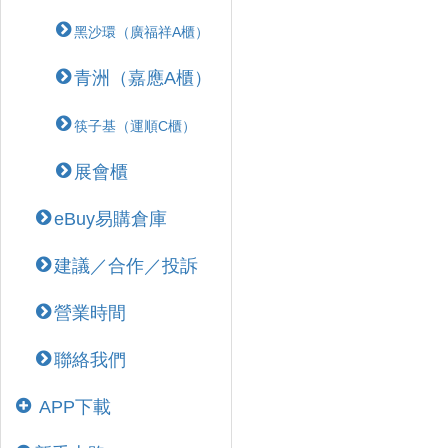
黑沙環（廣福祥A櫃）
青洲（嘉應A櫃）
筷子基（運順C櫃）
展會櫃
eBuy易購倉庫
建議／合作／投訴
營業時間
聯絡我們
APP下載