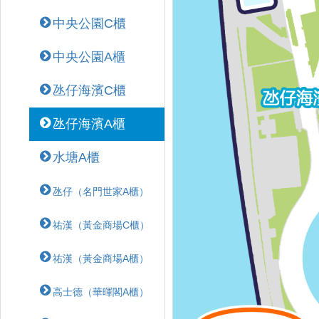
中央公園C櫃
中央公園A櫃
氹仔海濱C櫃
氹仔海濱A櫃
水塘A櫃
氹仔（名門世家A櫃）
祐漢（黃金商場C櫃）
祐漢（黃金商場A櫃）
高士德（華暉閣A櫃）