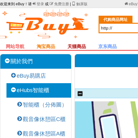
欢迎来到 eBuy！请

登录
或

免费注册
|

触屏版

eBu
代购商品网址
网站导航
淘宝商品
天猫商品
京东商品
關於我們
eBuy易購店
eHubs智能櫃
智能櫃（分佈圖）
觀音像休憩區C櫃
觀音像休憩區A櫃