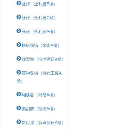
氹仔（金利達E櫃）
氹仔（金利達C櫃）
氹仔（金利達A櫃）
快艇頭街（米街A櫃）
沙梨頭（港灣酒店A櫃）
羅神父街（時代工廈A
櫃）
蝴蝶⾕（尚巒A櫃）
美副將（富德A櫃）
新口岸（智選假日A櫃）