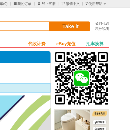
车(
0
)

我的订单

线上客服

繁體中文

使用帮助
如何代购
Take it
积分说明
代收计费
eBuy充值
汇率换算