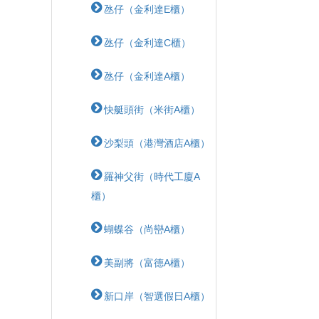
氹仔（金利達E櫃）
氹仔（金利達C櫃）
氹仔（金利達A櫃）
快艇頭街（米街A櫃）
沙梨頭（港灣酒店A櫃）
羅神父街（時代工廈A
櫃）
蝴蝶⾕（尚巒A櫃）
美副將（富德A櫃）
新口岸（智選假日A櫃）