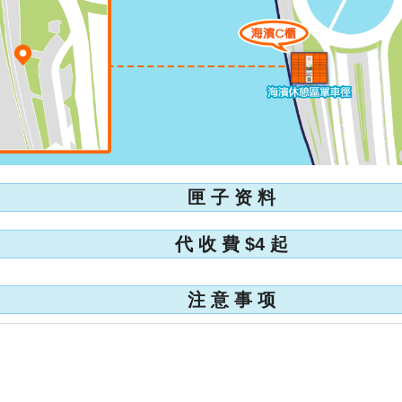
匣 子 资 料
代 收 費 $4 起
注 意 事 项