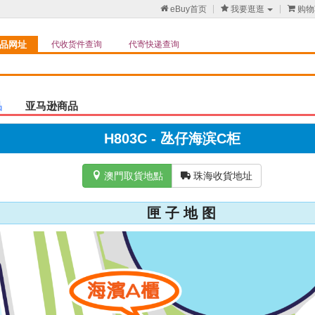

eBuy首页

我要逛逛

购物
品网址
代收货件查询
代寄快递查询
品
亚马逊商品
H803C - 氹仔海滨C柜

澳門取貨地點

珠海收貨地址
匣 子 地 图