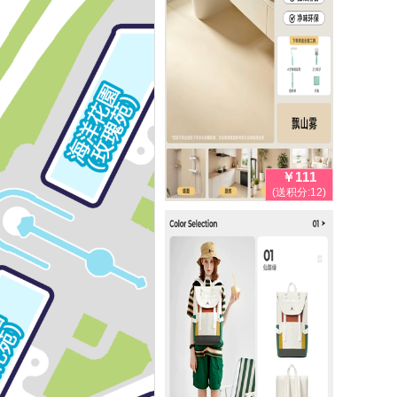
￥111
(送积分:12)