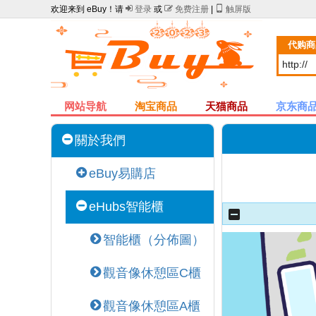
欢迎来到 eBuy！请

登录
或

免费注册
|

触屏版
代购商
网站导航
淘宝商品
天猫商品
京东商
關於我們
eBuy易購店
eHubs智能櫃
智能櫃（分佈圖）
觀音像休憩區C櫃
觀音像休憩區A櫃