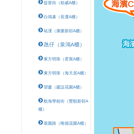
提督街（栢威A櫃）
白鴿巢（長運A櫃）
祐漢（康樂新邨A櫃）
氹仔（泉鴻A櫃）
東方明珠（君寓A櫃）
東方明珠（海天居A櫃）
望廈（建設花園A櫃）
航海學校街（豐順新邨A
櫃）
菜園路（唯德花園A櫃）