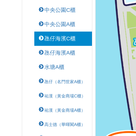
中央公園C櫃
中央公園A櫃
氹仔海濱C櫃
氹仔海濱A櫃
水塘A櫃
氹仔（名門世家A櫃）
祐漢（黃金商場C櫃）
祐漢（黃金商場A櫃）
高士德（華暉閣A櫃）