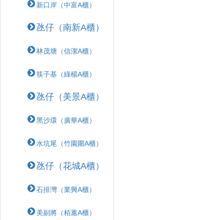
新口岸（中富A櫃）
氹仔（南新A櫃）
林茂塘（信潔A櫃）
筷子基（綠楊A櫃）
氹仔（美景A櫃）
黑沙環（廣華A櫃）
水坑尾（竹園圍A櫃）
氹仔（花城A櫃）
石排灣（業興A櫃）
美副將（栢蕙A櫃）