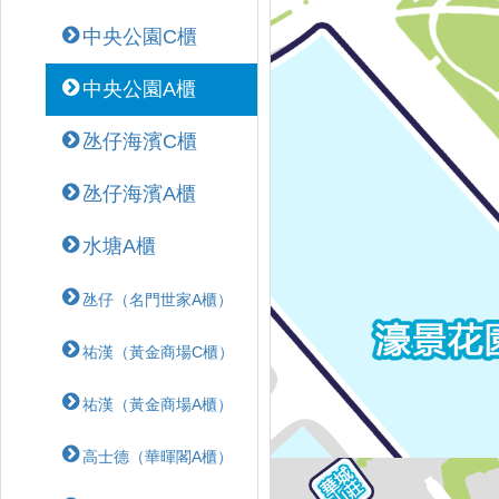
中央公園C櫃
中央公園A櫃
氹仔海濱C櫃
氹仔海濱A櫃
水塘A櫃
氹仔（名門世家A櫃）
祐漢（黃金商場C櫃）
祐漢（黃金商場A櫃）
高士德（華暉閣A櫃）