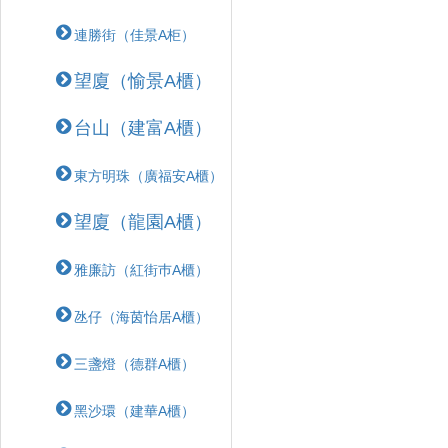
連勝街（佳景A柜）
望廈（愉景A櫃）
台山（建富A櫃）
東方明珠（廣福安A櫃）
望廈（龍園A櫃）
雅廉訪（紅街巿A櫃）
氹仔（海茵怡居A櫃）
三盞燈（德群A櫃）
黑沙環（建華A櫃）