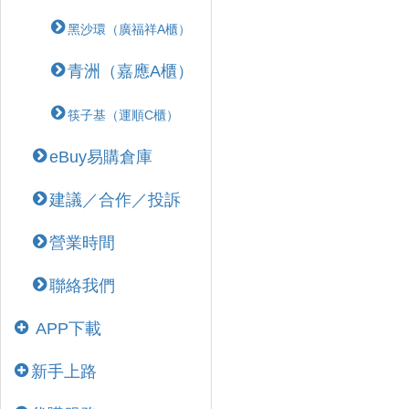
黑沙環（廣福祥A櫃）
青洲（嘉應A櫃）
筷子基（運順C櫃）
eBuy易購倉庫
建議／合作／投訴
營業時間
聯絡我們
APP下載
新手上路