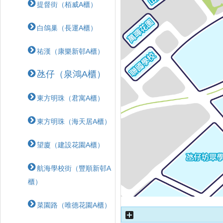
提督街（栢威A櫃）
白鴿巢（長運A櫃）
祐漢（康樂新邨A櫃）
氹仔（泉鴻A櫃）
東方明珠（君寓A櫃）
東方明珠（海天居A櫃）
望廈（建設花園A櫃）
航海學校街（豐順新邨A
櫃）
菜園路（唯德花園A櫃）