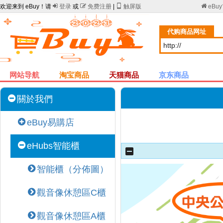
欢迎来到 eBuy！请

登录
或

免费注册
|

触屏版

eBu
代购商品网址
网站导航
淘宝商品
天猫商品
京东商品
關於我們
eBuy易購店
eHubs智能櫃
智能櫃（分佈圖）
觀音像休憩區C櫃
觀音像休憩區A櫃