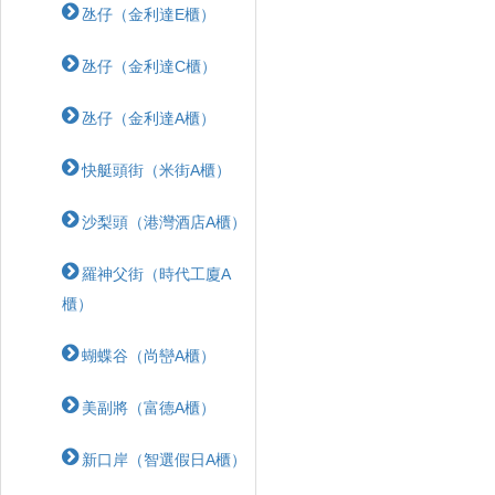
氹仔（金利達E櫃）
氹仔（金利達C櫃）
氹仔（金利達A櫃）
快艇頭街（米街A櫃）
沙梨頭（港灣酒店A櫃）
羅神父街（時代工廈A
櫃）
蝴蝶⾕（尚巒A櫃）
美副將（富德A櫃）
新口岸（智選假日A櫃）