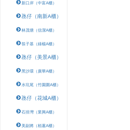
新口岸（中富A櫃）
氹仔（南新A櫃）
林茂塘（信潔A櫃）
筷子基（綠楊A櫃）
氹仔（美景A櫃）
黑沙環（廣華A櫃）
水坑尾（竹園圍A櫃）
氹仔（花城A櫃）
石排灣（業興A櫃）
美副將（栢蕙A櫃）