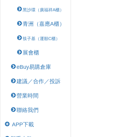
黑沙環（廣福祥A櫃）
青洲（嘉應A櫃）
筷子基（運順C櫃）
展會櫃
eBuy易購倉庫
建議／合作／投訴
營業時間
聯絡我們
APP下載