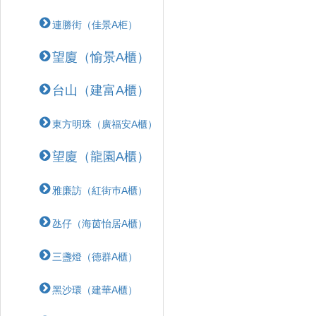
連勝街（佳景A柜）
望廈（愉景A櫃）
台山（建富A櫃）
東方明珠（廣福安A櫃）
望廈（龍園A櫃）
雅廉訪（紅街巿A櫃）
氹仔（海茵怡居A櫃）
三盞燈（德群A櫃）
黑沙環（建華A櫃）