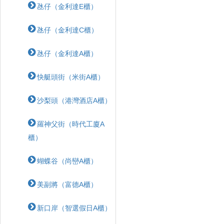
氹仔（金利達E櫃）
氹仔（金利達C櫃）
氹仔（金利達A櫃）
快艇頭街（米街A櫃）
沙梨頭（港灣酒店A櫃）
羅神父街（時代工廈A
櫃）
蝴蝶⾕（尚巒A櫃）
美副將（富德A櫃）
新口岸（智選假日A櫃）