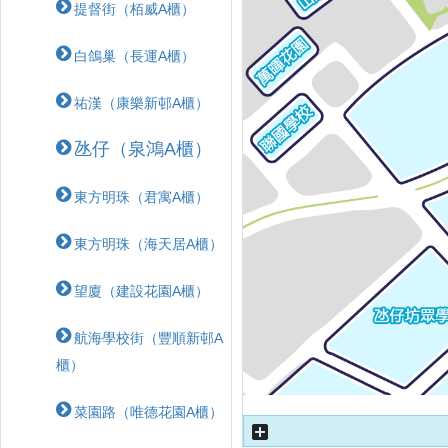
提督街（栢威A櫃）
白鴿巢（長運A櫃）
祐漢（康樂新邨A櫃）
氹仔（泉鴻A櫃）
東方明珠（君寓A櫃）
東方明珠（海天居A櫃）
望廈（建設花園A櫃）
航海學校街（豐順新邨A
櫃）
菜園路（唯德花園A櫃）