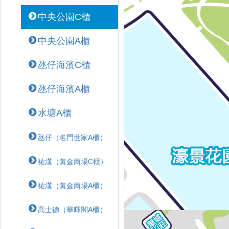
中央公園C櫃
中央公園A櫃
氹仔海濱C櫃
氹仔海濱A櫃
水塘A櫃
氹仔（名門世家A櫃）
祐漢（黃金商場C櫃）
祐漢（黃金商場A櫃）
高士德（華暉閣A櫃）