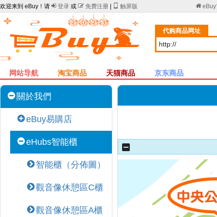
欢迎来到 eBuy！请

登录
或

免费注册
|

触屏版

eBu
代购商品网址
网站导航
淘宝商品
天猫商品
京东商品
關於我們
eBuy易購店
eHubs智能櫃
智能櫃（分佈圖）
觀音像休憩區C櫃
觀音像休憩區A櫃