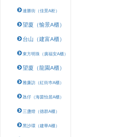
連勝街（佳景A柜）
望廈（愉景A櫃）
台山（建富A櫃）
東方明珠（廣福安A櫃）
望廈（龍園A櫃）
雅廉訪（紅街巿A櫃）
氹仔（海茵怡居A櫃）
三盞燈（德群A櫃）
黑沙環（建華A櫃）