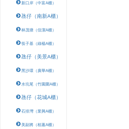
新口岸（中富A櫃）
氹仔（南新A櫃）
林茂塘（信潔A櫃）
筷子基（綠楊A櫃）
氹仔（美景A櫃）
黑沙環（廣華A櫃）
水坑尾（竹園圍A櫃）
氹仔（花城A櫃）
石排灣（業興A櫃）
美副將（栢蕙A櫃）