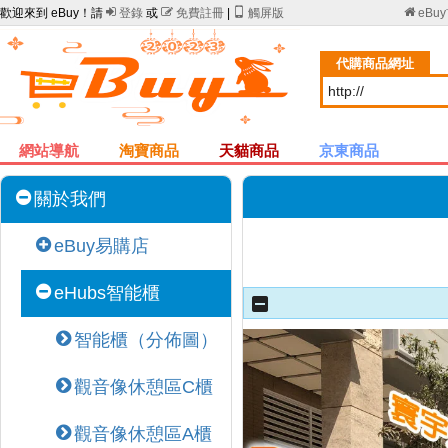
歡迎來到 eBuy！請

登錄
或

免費註冊
|

觸屏版

eBu
代購商品網址
網站導航
淘寶商品
天貓商品
京東商品
關於我們
eBuy易購店
eHubs智能櫃
智能櫃（分佈圖）
觀音像休憩區C櫃
觀音像休憩區A櫃