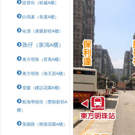
提督街（栢威A櫃）
白鴿巢（長運A櫃）
祐漢（康樂新邨A櫃）
氹仔（泉鴻A櫃）
東方明珠（君寓A櫃）
東方明珠（海天居A櫃）
望廈（建設花園A櫃）
航海學校街（豐順新邨A
櫃）
菜園路（唯德花園A櫃）