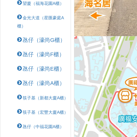
望廈（福海花園A櫃）
金光大道（星匯豪庭A
櫃）
氹仔（濠尚G櫃）
氹仔（濠尚F櫃）
氹仔（濠尚E櫃）
氹仔（濠尚A櫃）
筷子基（新都大廈A櫃）
筷子基（宏豐大廈A櫃）
氹仔（中福花園A櫃）