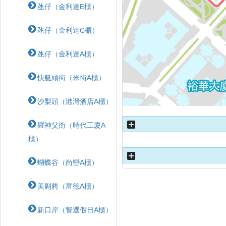
氹仔（金利達E櫃）
氹仔（金利達C櫃）
氹仔（金利達A櫃）
快艇頭街（米街A櫃）
沙梨頭（港灣酒店A櫃）
羅神父街（時代工廈A
櫃）
蝴蝶⾕（尚巒A櫃）
美副將（富德A櫃）
新口岸（智選假日A櫃）