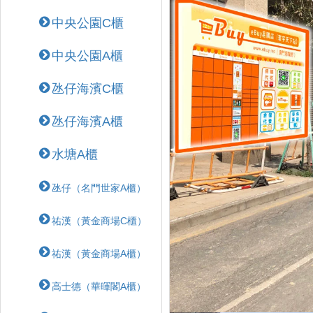
中央公園C櫃
中央公園A櫃
氹仔海濱C櫃
氹仔海濱A櫃
水塘A櫃
氹仔（名門世家A櫃）
祐漢（黃金商場C櫃）
祐漢（黃金商場A櫃）
高士德（華暉閣A櫃）