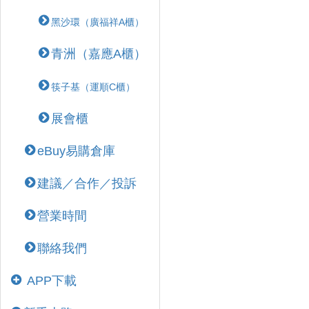
黑沙環（廣福祥A櫃）
青洲（嘉應A櫃）
筷子基（運順C櫃）
展會櫃
eBuy易購倉庫
建議／合作／投訴
營業時間
聯絡我們
APP下載