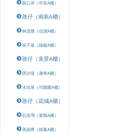
新口岸（中富A櫃）
氹仔（南新A櫃）
林茂塘（信潔A櫃）
筷子基（綠楊A櫃）
氹仔（美景A櫃）
黑沙環（廣華A櫃）
水坑尾（竹園圍A櫃）
氹仔（花城A櫃）
石排灣（業興A櫃）
美副將（栢蕙A櫃）