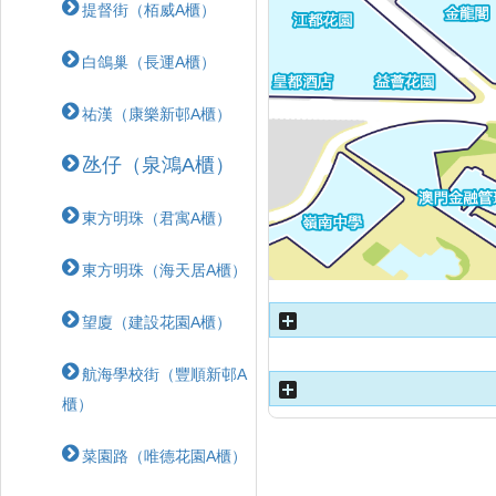
提督街（栢威A櫃）
白鴿巢（長運A櫃）
祐漢（康樂新邨A櫃）
氹仔（泉鴻A櫃）
東方明珠（君寓A櫃）
東方明珠（海天居A櫃）
望廈（建設花園A櫃）
航海學校街（豐順新邨A
櫃）
菜園路（唯德花園A櫃）