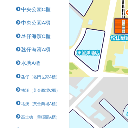
中央公園C櫃
中央公園A櫃
氹仔海濱C櫃
氹仔海濱A櫃
水塘A櫃
氹仔（名門世家A櫃）
祐漢（黃金商場C櫃）
祐漢（黃金商場A櫃）
高士德（華暉閣A櫃）