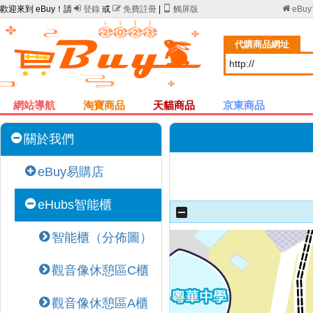
歡迎來到 eBuy！請

登錄
或

免費註冊
|

觸屏版

eBu
代購商品網址
網站導航
淘寶商品
天貓商品
京東商品
關於我們
eBuy易購店
eHubs智能櫃
智能櫃（分佈圖）
觀音像休憩區C櫃
觀音像休憩區A櫃