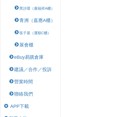
黑沙環（廣福祥A櫃）
青洲（嘉應A櫃）
筷子基（運順C櫃）
展會櫃
eBuy易購倉庫
建議／合作／投訴
營業時間
聯絡我們
APP下載