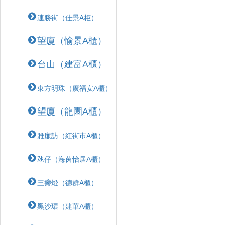
連勝街（佳景A柜）
望廈（愉景A櫃）
台山（建富A櫃）
東方明珠（廣福安A櫃）
望廈（龍園A櫃）
雅廉訪（紅街巿A櫃）
氹仔（海茵怡居A櫃）
三盞燈（德群A櫃）
黑沙環（建華A櫃）