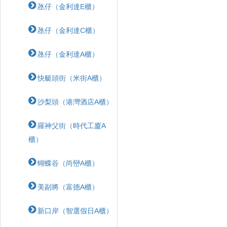
氹仔（金利達E櫃）
氹仔（金利達C櫃）
氹仔（金利達A櫃）
快艇頭街（米街A櫃）
沙梨頭（港灣酒店A櫃）
羅神父街（時代工廈A
櫃）
蝴蝶⾕（尚巒A櫃）
美副將（富德A櫃）
新口岸（智選假日A櫃）