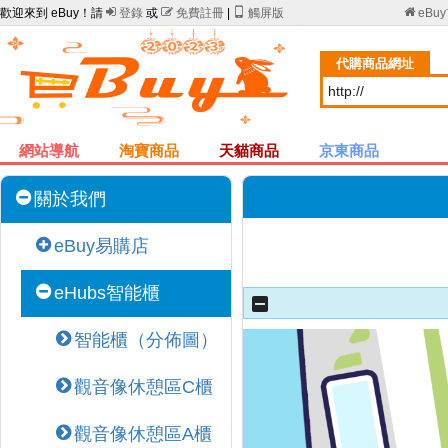
歡迎來到 eBuy！請

登錄
或

免費註冊
|

觸屏版

eBu
代購商品網址
網站導航
淘寶商品
天貓商品
京東商品
關於我們
eBuy易購店
eHubs智能櫃
智能櫃（分佈圖）
觀音像休憩區C櫃
觀音像休憩區A櫃