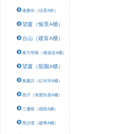
連勝街（佳景A柜）
望廈（愉景A櫃）
台山（建富A櫃）
東方明珠（廣福安A櫃）
望廈（龍園A櫃）
雅廉訪（紅街巿A櫃）
氹仔（海茵怡居A櫃）
三盞燈（德群A櫃）
黑沙環（建華A櫃）