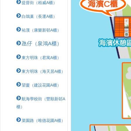
提督街（栢威A櫃）
白鴿巢（長運A櫃）
祐漢（康樂新邨A櫃）
氹仔（泉鴻A櫃）
東方明珠（君寓A櫃）
東方明珠（海天居A櫃）
望廈（建設花園A櫃）
航海學校街（豐順新邨A
櫃）
菜園路（唯德花園A櫃）