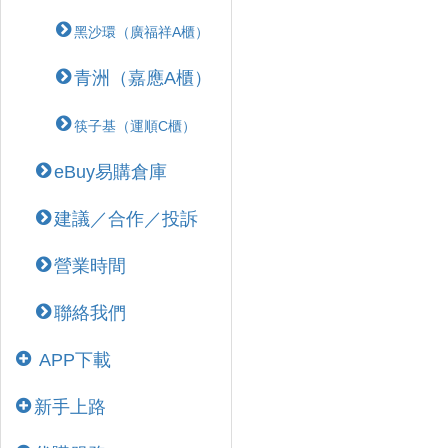
黑沙環（廣福祥A櫃）
青洲（嘉應A櫃）
筷子基（運順C櫃）
eBuy易購倉庫
建議／合作／投訴
營業時間
聯絡我們
APP下載
新手上路