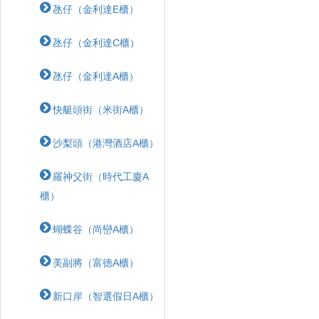
氹仔（金利達E櫃）
氹仔（金利達C櫃）
氹仔（金利達A櫃）
快艇頭街（米街A櫃）
沙梨頭（港灣酒店A櫃）
羅神父街（時代工廈A
櫃）
蝴蝶⾕（尚巒A櫃）
美副將（富德A櫃）
新口岸（智選假日A櫃）