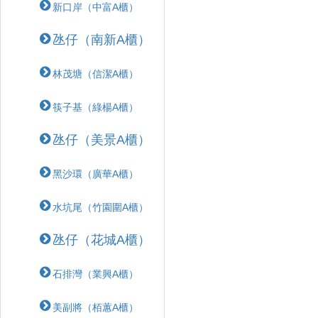
新口岸（中富A櫃）
氹仔（南新A櫃）
林茂塘（信潔A櫃）
筷子基（綠楊A櫃）
氹仔（美景A櫃）
黑沙環（廣華A櫃）
水坑尾（竹園圍A櫃）
氹仔（花城A櫃）
石排灣（業興A櫃）
美副將（栢蕙A櫃）