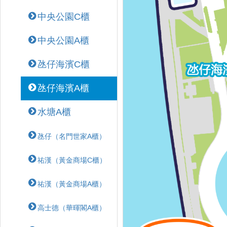
中央公園C櫃
中央公園A櫃
氹仔海濱C櫃
氹仔海濱A櫃
水塘A櫃
氹仔（名門世家A櫃）
祐漢（黃金商場C櫃）
祐漢（黃金商場A櫃）
高士德（華暉閣A櫃）