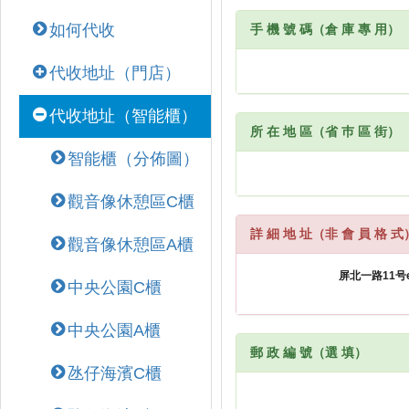
如何代收
手 機 號 碼（倉 庫 專 用）
代收地址（門店）
代收地址（智能櫃）
所 在 地 區（省 巿 區 街）
智能櫃（分佈圖）
觀音像休憩區C櫃
詳 細 地 址（非 會 員 格 式
觀音像休憩區A櫃
中央公園C櫃
中央公園A櫃
郵 政 編 號（選 填）
氹仔海濱C櫃