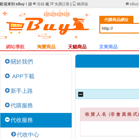
歡迎來到 eBuy！請

登錄
或

免費註冊
|

觸屏版

eBu
代購商品網址
網站導航
淘寶商品
天貓商品
京東商品
關於我們
APP下載
新手上路
代購服務
收 貨 人 名（非 會 員 格 式
代收服務
代收中心