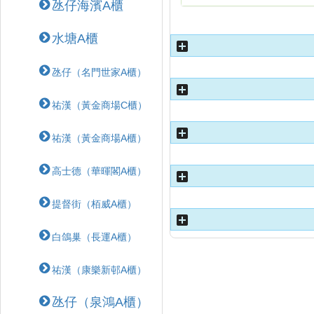
氹仔海濱A櫃
水塘A櫃
氹仔（名門世家A櫃）
祐漢（黃金商場C櫃）
祐漢（黃金商場A櫃）
高士德（華暉閣A櫃）
提督街（栢威A櫃）
白鴿巢（長運A櫃）
祐漢（康樂新邨A櫃）
氹仔（泉鴻A櫃）