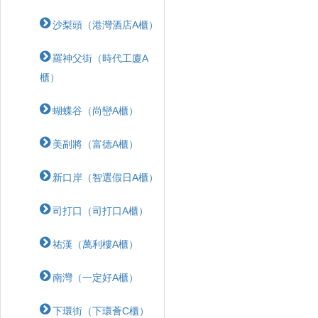
沙梨頭（港灣酒店A櫃）
羅神父街（時代工廈A
櫃）
蝴蝶⾕（尚巒A櫃）
美副將（富德A櫃）
新口岸（智選假日A櫃）
司打口（司打口A櫃）
祐漢（萬利樓A櫃）
南灣（一定好A櫃）
下環街（下環薈C櫃）