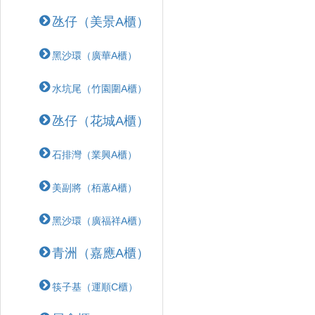
氹仔（美景A櫃）
黑沙環（廣華A櫃）
水坑尾（竹園圍A櫃）
氹仔（花城A櫃）
石排灣（業興A櫃）
美副將（栢蕙A櫃）
黑沙環（廣福祥A櫃）
青洲（嘉應A櫃）
筷子基（運順C櫃）