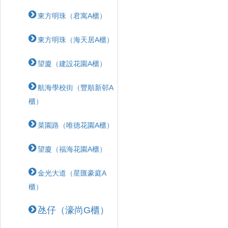
東方明珠（君寓A櫃）
東方明珠（海天居A櫃）
望廈（建設花園A櫃）
航海學校街（豐順新邨A
櫃）
菜園路（唯德花園A櫃）
望廈（福海花園A櫃）
金光大道（星匯豪庭A
櫃）
氹仔（濠尚G櫃）