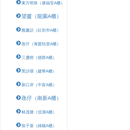
東方明珠（廣福安A櫃）
望廈（龍園A櫃）
雅廉訪（紅街巿A櫃）
氹仔（海茵怡居A櫃）
三盞燈（德群A櫃）
黑沙環（建華A櫃）
新口岸（中富A櫃）
氹仔（南新A櫃）
林茂塘（信潔A櫃）
筷子基（綠楊A櫃）