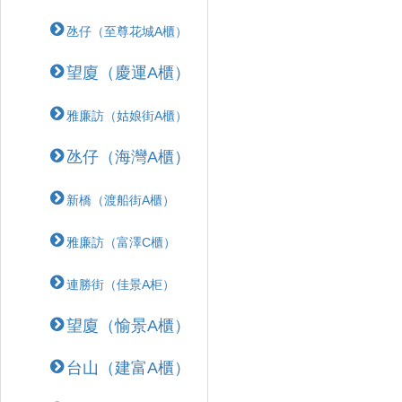
氹仔（至尊花城A櫃）
望廈（慶運A櫃）
雅廉訪（姑娘街A櫃）
氹仔（海灣A櫃）
新橋（渡船街A櫃）
雅廉訪（富澤C櫃）
連勝街（佳景A柜）
望廈（愉景A櫃）
台山（建富A櫃）