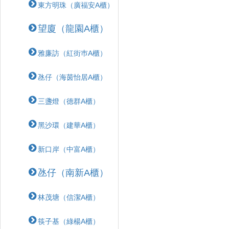
東方明珠（廣福安A櫃）
望廈（龍園A櫃）
雅廉訪（紅街巿A櫃）
氹仔（海茵怡居A櫃）
三盞燈（德群A櫃）
黑沙環（建華A櫃）
新口岸（中富A櫃）
氹仔（南新A櫃）
林茂塘（信潔A櫃）
筷子基（綠楊A櫃）