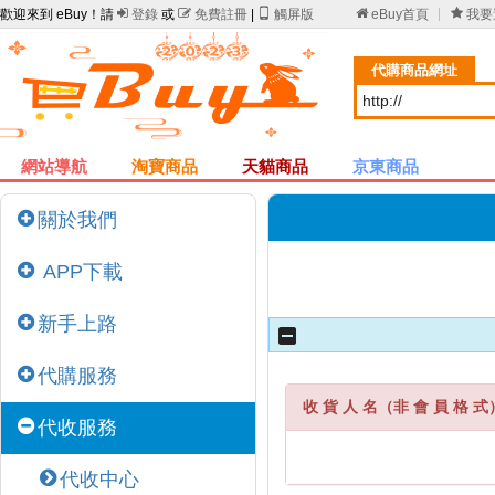
歡迎來到 eBuy！請

登錄
或

免費註冊
|

觸屏版

eBuy首頁

我要
代購商品網址
網站導航
淘寶商品
天貓商品
京東商品
關於我們
APP下載
新手上路
代購服務
收 貨 人 名（非 會 員 格 式
代收服務
代收中心