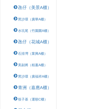
氹仔（美景A櫃）
黑沙環（廣華A櫃）
水坑尾（竹園圍A櫃）
氹仔（花城A櫃）
石排灣（業興A櫃）
美副將（栢蕙A櫃）
黑沙環（廣福祥A櫃）
青洲（嘉應A櫃）
筷子基（運順C櫃）