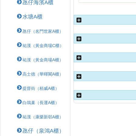
氹仔海濱A櫃
水塘A櫃
氹仔（名門世家A櫃）
祐漢（黃金商場C櫃）
祐漢（黃金商場A櫃）
高士德（華暉閣A櫃）
提督街（栢威A櫃）
白鴿巢（長運A櫃）
祐漢（康樂新邨A櫃）
氹仔（泉鴻A櫃）