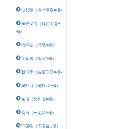
沙梨頭（港灣酒店A櫃）
羅神父街（時代工廈A
櫃）
蝴蝶⾕（尚巒A櫃）
美副將（富德A櫃）
新口岸（智選假日A櫃）
司打口（司打口A櫃）
祐漢（萬利樓A櫃）
南灣（一定好A櫃）
下環街（下環薈C櫃）