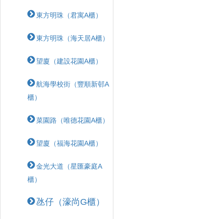
東方明珠（君寓A櫃）
東方明珠（海天居A櫃）
望廈（建設花園A櫃）
航海學校街（豐順新邨A
櫃）
菜園路（唯德花園A櫃）
望廈（福海花園A櫃）
金光大道（星匯豪庭A
櫃）
氹仔（濠尚G櫃）