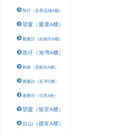
氹仔（至尊花城A櫃）
望廈（慶運A櫃）
雅廉訪（姑娘街A櫃）
氹仔（海灣A櫃）
新橋（渡船街A櫃）
雅廉訪（富澤C櫃）
連勝街（佳景A柜）
望廈（愉景A櫃）
台山（建富A櫃）