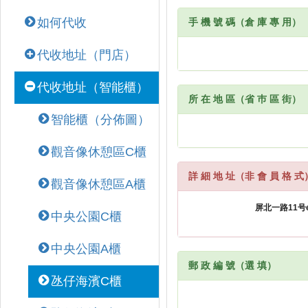
如何代收
手 機 號 碼（倉 庫 專 用）
代收地址（門店）
代收地址（智能櫃）
所 在 地 區（省 巿 區 街）
智能櫃（分佈圖）
觀音像休憩區C櫃
詳 細 地 址（非 會 員 格 式
觀音像休憩區A櫃
中央公園C櫃
中央公園A櫃
郵 政 編 號（選 填）
氹仔海濱C櫃