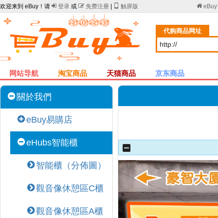
欢迎来到 eBuy！请

登录
或

免费注册
|

触屏版

eBu
代购商品网址
网站导航
淘宝商品
天猫商品
京东商品
關於我們
eBuy易購店
eHubs智能櫃
智能櫃（分佈圖）
觀音像休憩區C櫃
觀音像休憩區A櫃