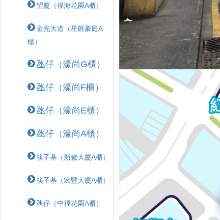
望廈（福海花園A櫃）
金光大道（星匯豪庭A
櫃）
氹仔（濠尚G櫃）
氹仔（濠尚F櫃）
氹仔（濠尚E櫃）
氹仔（濠尚A櫃）
筷子基（新都大廈A櫃）
筷子基（宏豐大廈A櫃）
氹仔（中福花園A櫃）