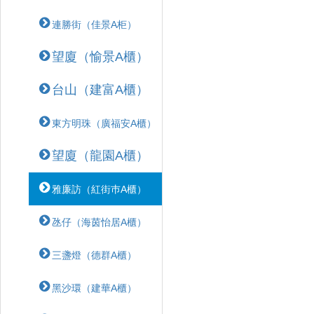
連勝街（佳景A柜）
望廈（愉景A櫃）
台山（建富A櫃）
東方明珠（廣福安A櫃）
望廈（龍園A櫃）
雅廉訪（紅街巿A櫃）
氹仔（海茵怡居A櫃）
三盞燈（德群A櫃）
黑沙環（建華A櫃）