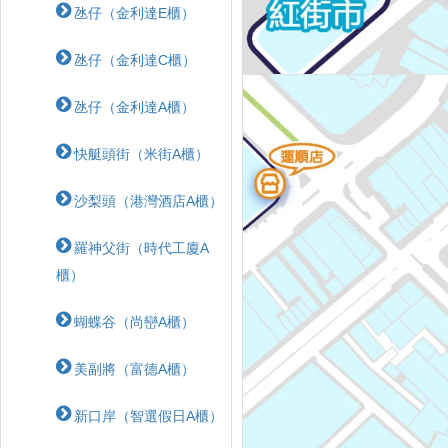
氹仔（金利達E櫃）
氹仔（金利達C櫃）
氹仔（金利達A櫃）
快艇頭街（米街A櫃）
沙梨頭（港灣酒店A櫃）
羅神父街（時代工廈A
櫃）
蝴蝶⾕（尚巒A櫃）
美副將（富德A櫃）
新口岸（智選假日A櫃）