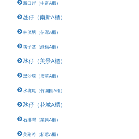
新口岸（中富A櫃）
氹仔（南新A櫃）
林茂塘（信潔A櫃）
筷子基（綠楊A櫃）
氹仔（美景A櫃）
黑沙環（廣華A櫃）
水坑尾（竹園圍A櫃）
氹仔（花城A櫃）
石排灣（業興A櫃）
美副將（栢蕙A櫃）