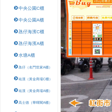
中央公園C櫃
中央公園A櫃
氹仔海濱C櫃
氹仔海濱A櫃
水塘A櫃
氹仔（名門世家A櫃）
祐漢（黃金商場C櫃）
祐漢（黃金商場A櫃）
高士德（華暉閣A櫃）