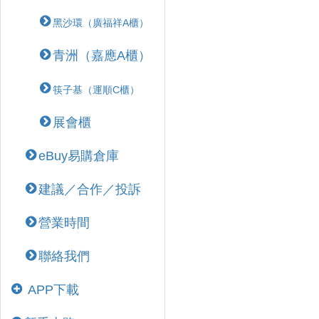
黑沙環（廣福祥A櫃）
青洲（嘉應A櫃）
筷子基（運順C櫃）
展會櫃
eBuy易購倉庫
建議／合作／投訴
營業時間
聯絡我們
APP下載