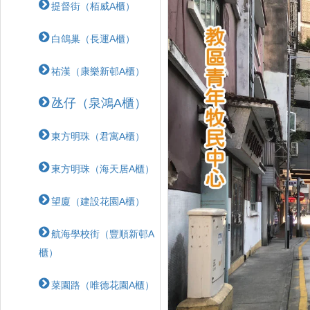
提督街（栢威A櫃）
白鴿巢（長運A櫃）
祐漢（康樂新邨A櫃）
氹仔（泉鴻A櫃）
東方明珠（君寓A櫃）
東方明珠（海天居A櫃）
望廈（建設花園A櫃）
航海學校街（豐順新邨A
櫃）
菜園路（唯德花園A櫃）