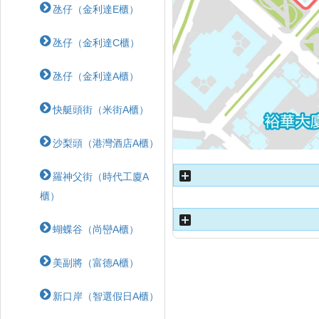
氹仔（金利達E櫃）
氹仔（金利達C櫃）
氹仔（金利達A櫃）
快艇頭街（米街A櫃）
沙梨頭（港灣酒店A櫃）
羅神父街（時代工廈A
櫃）
蝴蝶⾕（尚巒A櫃）
美副將（富德A櫃）
新口岸（智選假日A櫃）