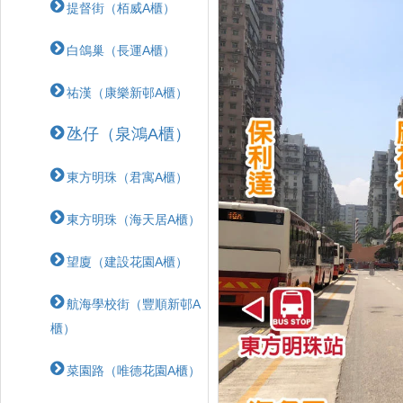
提督街（栢威A櫃）
白鴿巢（長運A櫃）
祐漢（康樂新邨A櫃）
氹仔（泉鴻A櫃）
東方明珠（君寓A櫃）
東方明珠（海天居A櫃）
望廈（建設花園A櫃）
航海學校街（豐順新邨A
櫃）
菜園路（唯德花園A櫃）