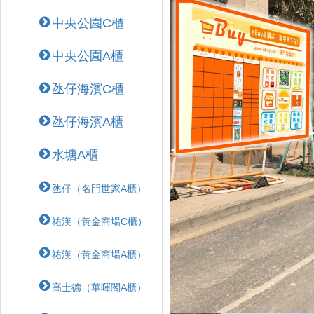
中央公園C櫃
中央公園A櫃
氹仔海濱C櫃
氹仔海濱A櫃
水塘A櫃
氹仔（名門世家A櫃）
祐漢（黃金商場C櫃）
祐漢（黃金商場A櫃）
高士德（華暉閣A櫃）