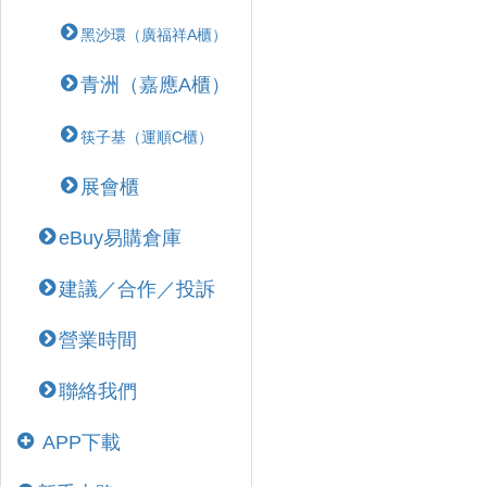
黑沙環（廣福祥A櫃）
青洲（嘉應A櫃）
筷子基（運順C櫃）
展會櫃
eBuy易購倉庫
建議／合作／投訴
營業時間
聯絡我們
APP下載