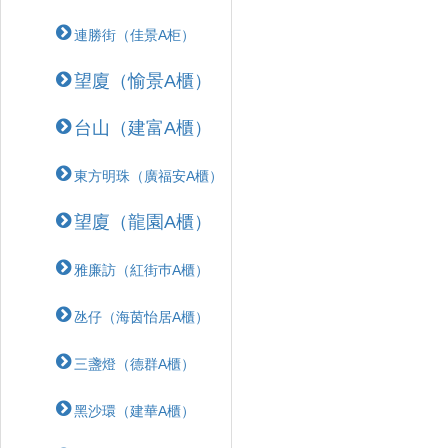
連勝街（佳景A柜）
望廈（愉景A櫃）
台山（建富A櫃）
東方明珠（廣福安A櫃）
望廈（龍園A櫃）
雅廉訪（紅街巿A櫃）
氹仔（海茵怡居A櫃）
三盞燈（德群A櫃）
黑沙環（建華A櫃）