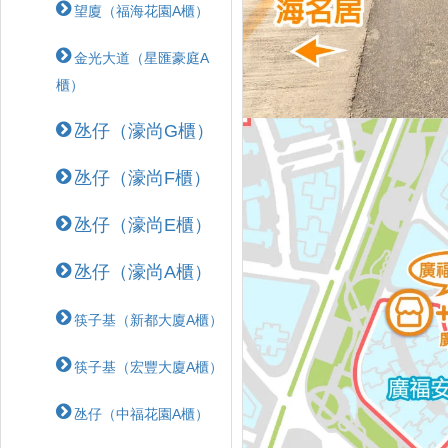
望廈（福海花園A櫃）
金光大道（星匯豪庭A
櫃）
氹仔（濠尚G櫃）
氹仔（濠尚F櫃）
氹仔（濠尚E櫃）
氹仔（濠尚A櫃）
筷子基（新都大廈A櫃）
筷子基（宏豐大廈A櫃）
氹仔（中福花園A櫃）