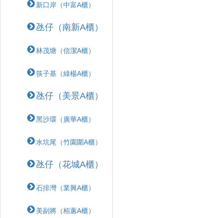
新口岸（中富A櫃）
氹仔（南新A櫃）
林茂塘（信潔A櫃）
筷子基（綠楊A櫃）
氹仔（美景A櫃）
黑沙環（廣華A櫃）
水坑尾（竹園圍A櫃）
氹仔（花城A櫃）
石排灣（業興A櫃）
美副將（栢蕙A櫃）