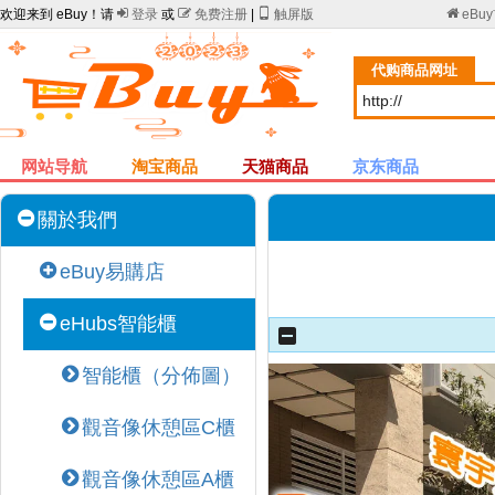
欢迎来到 eBuy！请

登录
或

免费注册
|

触屏版

eBu
代购商品网址
网站导航
淘宝商品
天猫商品
京东商品
關於我們
eBuy易購店
eHubs智能櫃
智能櫃（分佈圖）
觀音像休憩區C櫃
觀音像休憩區A櫃