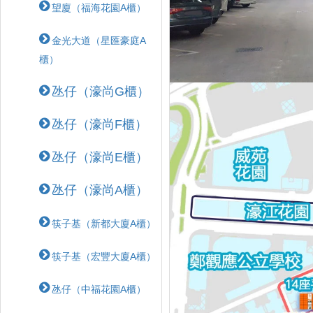
望廈（福海花園A櫃）
金光大道（星匯豪庭A
櫃）
氹仔（濠尚G櫃）
氹仔（濠尚F櫃）
氹仔（濠尚E櫃）
氹仔（濠尚A櫃）
筷子基（新都大廈A櫃）
筷子基（宏豐大廈A櫃）
氹仔（中福花園A櫃）