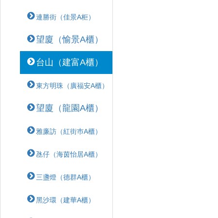
連勝街（佳景A柜）
望廈（愉景A櫃）
台山（建富A櫃）
東方明珠（廣福安A櫃）
望廈（龍園A櫃）
雅廉訪（紅街巿A櫃）
氹仔（海茵怡居A櫃）
三盞燈（德群A櫃）
黑沙環（建華A櫃）