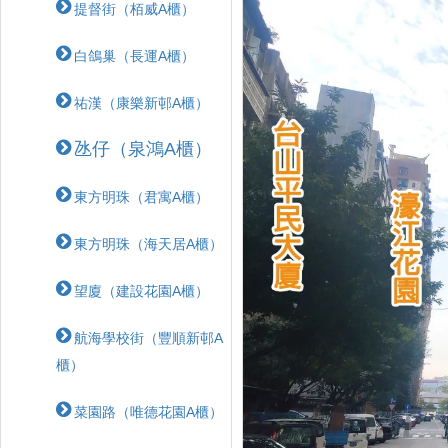
提督街（栢威A櫃）
白鴿巢（長運A櫃）
祐漢（康樂新邨A櫃）
氹仔（泉鴻A櫃）
東方明珠（君寓A櫃）
東方明珠（海天居A櫃）
望廈（建設花園A櫃）
航海學校街（豐順新邨A
櫃）
菜園路（唯德花園A櫃）