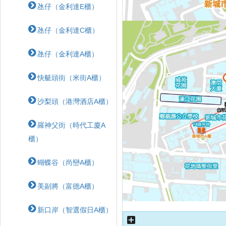
氹仔（金利達E櫃）
氹仔（金利達C櫃）
氹仔（金利達A櫃）
快艇頭街（米街A櫃）
沙梨頭（港灣酒店A櫃）
羅神父街（時代工廈A
櫃）
蝴蝶⾕（尚巒A櫃）
美副將（富德A櫃）
新口岸（智選假日A櫃）