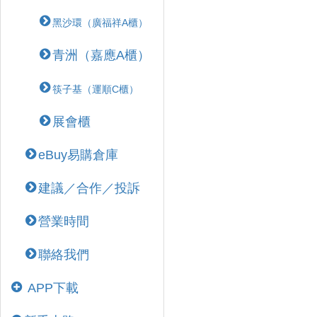
黑沙環（廣福祥A櫃）
青洲（嘉應A櫃）
筷子基（運順C櫃）
展會櫃
eBuy易購倉庫
建議／合作／投訴
營業時間
聯絡我們
APP下載