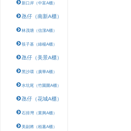
新口岸（中富A櫃）
氹仔（南新A櫃）
林茂塘（信潔A櫃）
筷子基（綠楊A櫃）
氹仔（美景A櫃）
黑沙環（廣華A櫃）
水坑尾（竹園圍A櫃）
氹仔（花城A櫃）
石排灣（業興A櫃）
美副將（栢蕙A櫃）