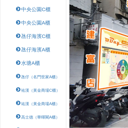
中央公園C櫃
中央公園A櫃
氹仔海濱C櫃
氹仔海濱A櫃
水塘A櫃
氹仔（名門世家A櫃）
祐漢（黃金商場C櫃）
祐漢（黃金商場A櫃）
高士德（華暉閣A櫃）