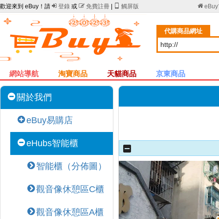
歡迎來到 eBuy！請

登錄
或

免費註冊
|

觸屏版

eBu
代購商品網址
網站導航
淘寶商品
天貓商品
京東商品
關於我們
eBuy易購店
eHubs智能櫃
智能櫃（分佈圖）
觀音像休憩區C櫃
觀音像休憩區A櫃