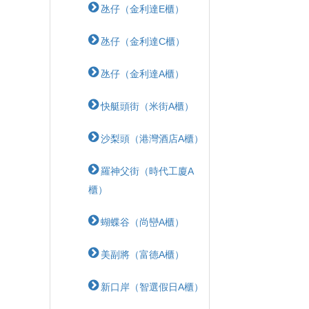
氹仔（金利達E櫃）
氹仔（金利達C櫃）
氹仔（金利達A櫃）
快艇頭街（米街A櫃）
沙梨頭（港灣酒店A櫃）
羅神父街（時代工廈A
櫃）
蝴蝶⾕（尚巒A櫃）
美副將（富德A櫃）
新口岸（智選假日A櫃）