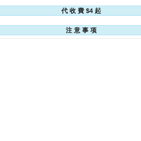
代 收 費 $4 起
注 意 事 项