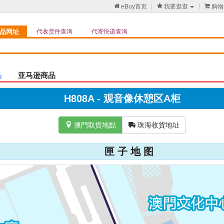

eBuy首页

我要逛逛

购物
品网址
代收货件查询
代寄快递查询
品
亚马逊商品
H808A - 观音像休憩区A柜

澳門取貨地點

珠海收貨地址
匣 子 地 图