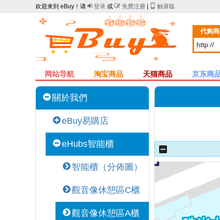
欢迎来到 eBuy！请

登录
或

免费注册
|

触屏版
代购商
网站导航
淘宝商品
天猫商品
京东商
關於我們
eBuy易購店
eHubs智能櫃
智能櫃（分佈圖）
觀音像休憩區C櫃
觀音像休憩區A櫃