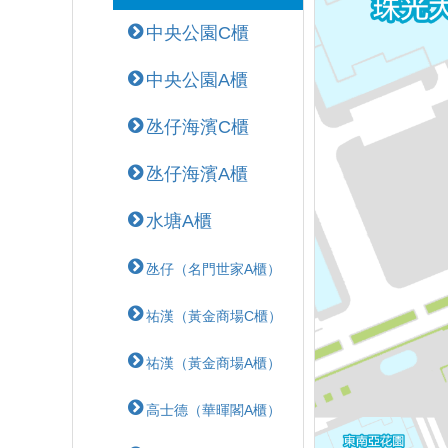
中央公園C櫃
中央公園A櫃
氹仔海濱C櫃
氹仔海濱A櫃
水塘A櫃
氹仔（名門世家A櫃）
祐漢（黃金商場C櫃）
祐漢（黃金商場A櫃）
高士德（華暉閣A櫃）