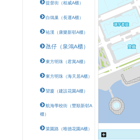
提督街（栢威A櫃）
白鴿巢（長運A櫃）
祐漢（康樂新邨A櫃）
氹仔（泉鴻A櫃）
東方明珠（君寓A櫃）
東方明珠（海天居A櫃）
望廈（建設花園A櫃）
航海學校街（豐順新邨A
櫃）
菜園路（唯德花園A櫃）