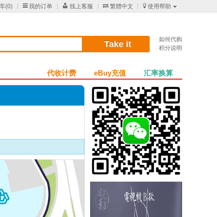
车(
0
)

我的订单

线上客服

繁體中文

使用帮助
如何代购
Take it
积分说明
代收计费
eBuy充值
汇率换算