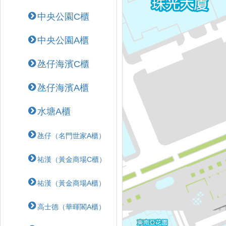
中央公園C櫃
中央公園A櫃
氹仔海濱C櫃
氹仔海濱A櫃
水塘A櫃
氹仔（名門世家A櫃）
祐漢（黃金商場C櫃）
祐漢（黃金商場A櫃）
高士德（華暉閣A櫃）