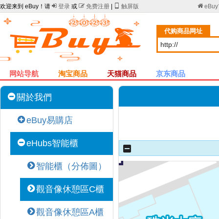
欢迎来到 eBuy！请

登录
或

免费注册
|

触屏版

eBu
代购商品网址
网站导航
淘宝商品
天猫商品
京东商品
關於我們
eBuy易購店
eHubs智能櫃
智能櫃（分佈圖）
觀音像休憩區C櫃
觀音像休憩區A櫃