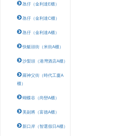
氹仔（金利達E櫃）
氹仔（金利達C櫃）
氹仔（金利達A櫃）
快艇頭街（米街A櫃）
沙梨頭（港灣酒店A櫃）
羅神父街（時代工廈A
櫃）
蝴蝶⾕（尚巒A櫃）
美副將（富德A櫃）
新口岸（智選假日A櫃）