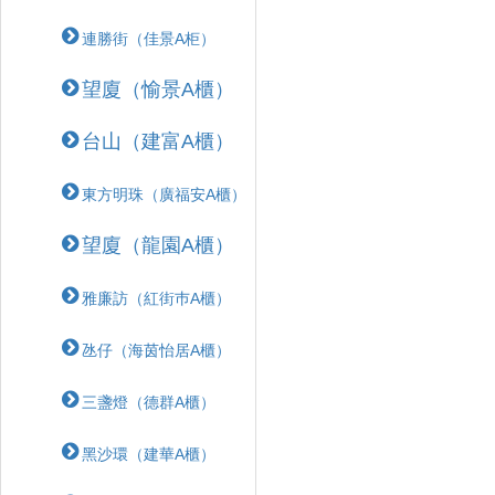
連勝街（佳景A柜）
望廈（愉景A櫃）
台山（建富A櫃）
東方明珠（廣福安A櫃）
望廈（龍園A櫃）
雅廉訪（紅街巿A櫃）
氹仔（海茵怡居A櫃）
三盞燈（德群A櫃）
黑沙環（建華A櫃）