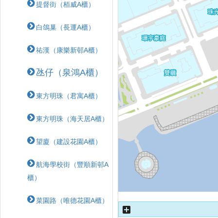
提督街（栢威A櫃）
白鴿巢（長運A櫃）
祐漢（康樂新邨A櫃）
氹仔（泉鴻A櫃）
東方明珠（君寓A櫃）
東方明珠（海天居A櫃）
望廈（建設花園A櫃）
航海學校街（豐順新邨A
櫃）
菜園路（唯德花園A櫃）