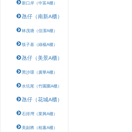
新口岸（中富A櫃）
氹仔（南新A櫃）
林茂塘（信潔A櫃）
筷子基（綠楊A櫃）
氹仔（美景A櫃）
黑沙環（廣華A櫃）
水坑尾（竹園圍A櫃）
氹仔（花城A櫃）
石排灣（業興A櫃）
美副將（栢蕙A櫃）