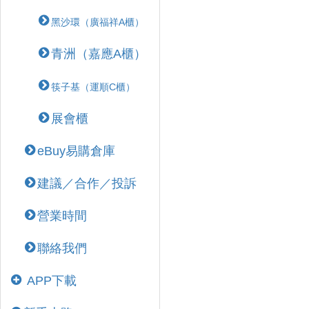
黑沙環（廣福祥A櫃）
青洲（嘉應A櫃）
筷子基（運順C櫃）
展會櫃
eBuy易購倉庫
建議／合作／投訴
營業時間
聯絡我們
APP下載