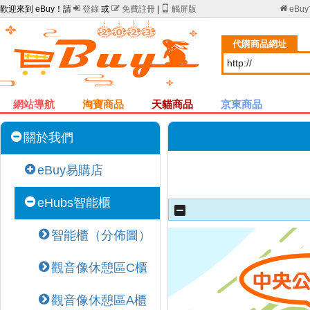
歡迎來到 eBuy！請

登錄
或

免費註冊
|

觸屏版

eBu
代購商品網址
網站導航
淘寶商品
天貓商品
京東商品
關於我們
eBuy易購店
eHubs智能櫃
智能櫃（分佈圖）
觀音像休憩區C櫃
觀音像休憩區A櫃