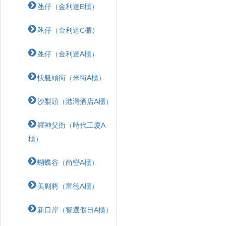
氹仔（金利達E櫃）
氹仔（金利達C櫃）
氹仔（金利達A櫃）
快艇頭街（米街A櫃）
沙梨頭（港灣酒店A櫃）
羅神父街（時代工廈A
櫃）
蝴蝶⾕（尚巒A櫃）
美副將（富德A櫃）
新口岸（智選假日A櫃）