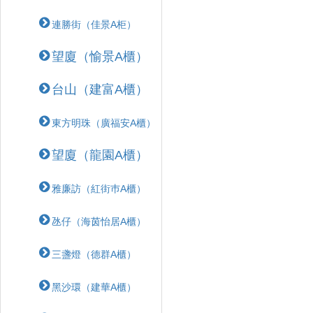
連勝街（佳景A柜）
望廈（愉景A櫃）
台山（建富A櫃）
東方明珠（廣福安A櫃）
望廈（龍園A櫃）
雅廉訪（紅街巿A櫃）
氹仔（海茵怡居A櫃）
三盞燈（德群A櫃）
黑沙環（建華A櫃）