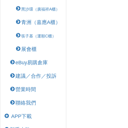
黑沙環（廣福祥A櫃）
青洲（嘉應A櫃）
筷子基（運順C櫃）
展會櫃
eBuy易購倉庫
建議／合作／投訴
營業時間
聯絡我們
APP下載