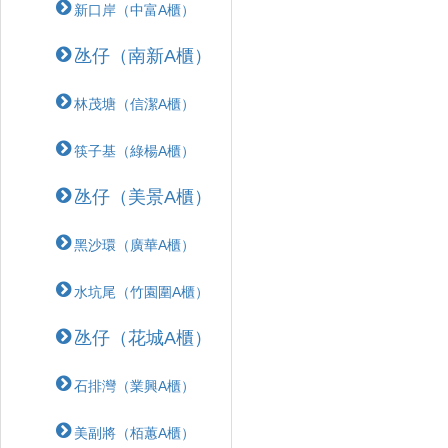
新口岸（中富A櫃）
氹仔（南新A櫃）
林茂塘（信潔A櫃）
筷子基（綠楊A櫃）
氹仔（美景A櫃）
黑沙環（廣華A櫃）
水坑尾（竹園圍A櫃）
氹仔（花城A櫃）
石排灣（業興A櫃）
美副將（栢蕙A櫃）