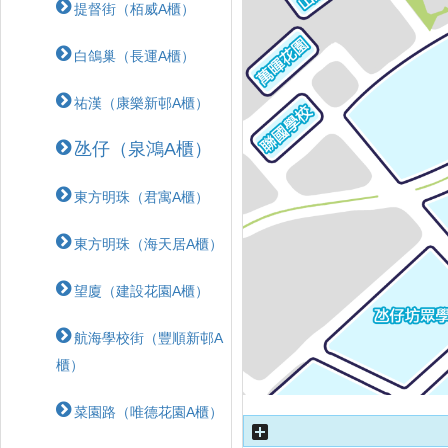
提督街（栢威A櫃）
白鴿巢（長運A櫃）
祐漢（康樂新邨A櫃）
氹仔（泉鴻A櫃）
東方明珠（君寓A櫃）
東方明珠（海天居A櫃）
望廈（建設花園A櫃）
航海學校街（豐順新邨A
櫃）
菜園路（唯德花園A櫃）