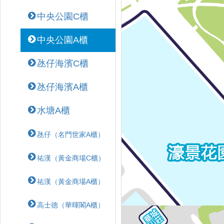
中央公園C櫃
中央公園A櫃
氹仔海濱C櫃
氹仔海濱A櫃
水塘A櫃
氹仔（名門世家A櫃）
祐漢（黃金商場C櫃）
祐漢（黃金商場A櫃）
高士德（華暉閣A櫃）