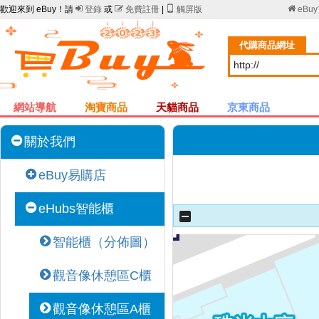
歡迎來到 eBuy！請

登錄
或

免費註冊
|

觸屏版

eBu
代購商品網址
網站導航
淘寶商品
天貓商品
京東商品
關於我們
eBuy易購店
eHubs智能櫃
智能櫃（分佈圖）
觀音像休憩區C櫃
觀音像休憩區A櫃