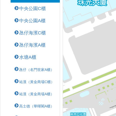
中央公園C櫃
中央公園A櫃
氹仔海濱C櫃
氹仔海濱A櫃
水塘A櫃
氹仔（名門世家A櫃）
祐漢（黃金商場C櫃）
祐漢（黃金商場A櫃）
高士德（華暉閣A櫃）