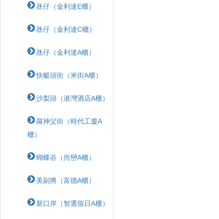
氹仔（金利達E櫃）
氹仔（金利達C櫃）
氹仔（金利達A櫃）
快艇頭街（米街A櫃）
沙梨頭（港灣酒店A櫃）
羅神父街（時代工廈A
櫃）
蝴蝶⾕（尚巒A櫃）
美副將（富德A櫃）
新口岸（智選假日A櫃）