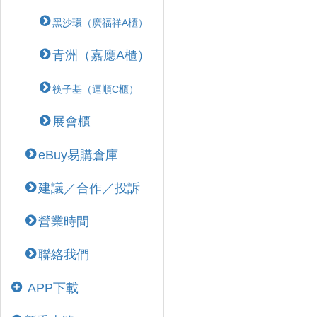
黑沙環（廣福祥A櫃）
青洲（嘉應A櫃）
筷子基（運順C櫃）
展會櫃
eBuy易購倉庫
建議／合作／投訴
營業時間
聯絡我們
APP下載