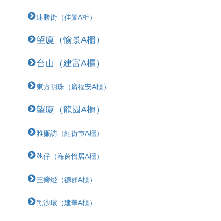
連勝街（佳景A柜）
望廈（愉景A櫃）
台山（建富A櫃）
東方明珠（廣福安A櫃）
望廈（龍園A櫃）
雅廉訪（紅街巿A櫃）
氹仔（海茵怡居A櫃）
三盞燈（德群A櫃）
黑沙環（建華A櫃）