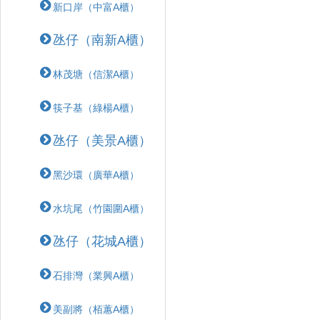
新口岸（中富A櫃）
氹仔（南新A櫃）
林茂塘（信潔A櫃）
筷子基（綠楊A櫃）
氹仔（美景A櫃）
黑沙環（廣華A櫃）
水坑尾（竹園圍A櫃）
氹仔（花城A櫃）
石排灣（業興A櫃）
美副將（栢蕙A櫃）