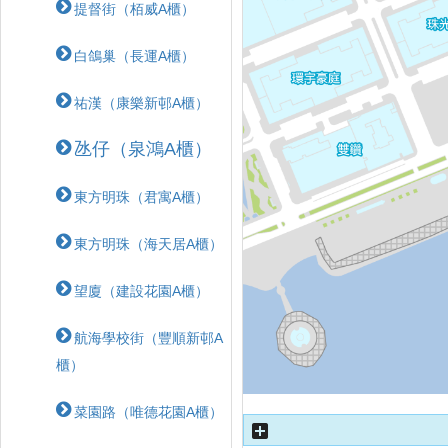
提督街（栢威A櫃）
白鴿巢（長運A櫃）
祐漢（康樂新邨A櫃）
氹仔（泉鴻A櫃）
東方明珠（君寓A櫃）
東方明珠（海天居A櫃）
望廈（建設花園A櫃）
航海學校街（豐順新邨A
櫃）
菜園路（唯德花園A櫃）