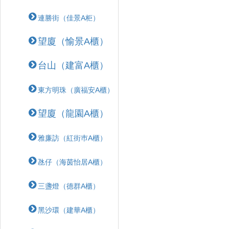
連勝街（佳景A柜）
望廈（愉景A櫃）
台山（建富A櫃）
東方明珠（廣福安A櫃）
望廈（龍園A櫃）
雅廉訪（紅街巿A櫃）
氹仔（海茵怡居A櫃）
三盞燈（德群A櫃）
黑沙環（建華A櫃）