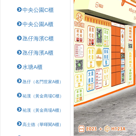
中央公園C櫃
中央公園A櫃
氹仔海濱C櫃
氹仔海濱A櫃
水塘A櫃
氹仔（名門世家A櫃）
祐漢（黃金商場C櫃）
祐漢（黃金商場A櫃）
高士德（華暉閣A櫃）