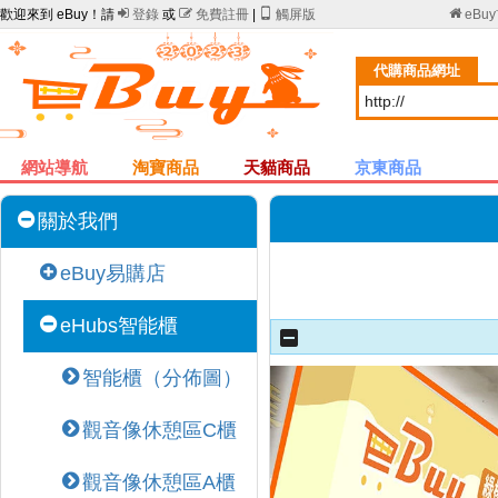
歡迎來到 eBuy！請

登錄
或

免費註冊
|

觸屏版

eBu
代購商品網址
網站導航
淘寶商品
天貓商品
京東商品
關於我們
eBuy易購店
eHubs智能櫃
智能櫃（分佈圖）
觀音像休憩區C櫃
觀音像休憩區A櫃