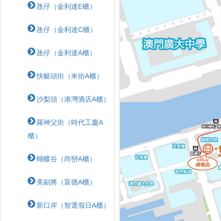
氹仔（金利達E櫃）
氹仔（金利達C櫃）
氹仔（金利達A櫃）
快艇頭街（米街A櫃）
沙梨頭（港灣酒店A櫃）
羅神父街（時代工廈A
櫃）
蝴蝶⾕（尚巒A櫃）
美副將（富德A櫃）
新口岸（智選假日A櫃）