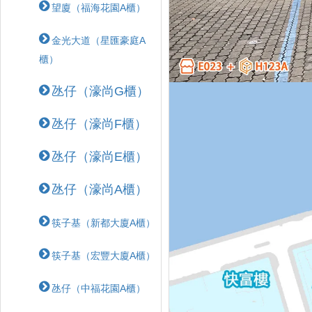
望廈（福海花園A櫃）
金光大道（星匯豪庭A
櫃）
氹仔（濠尚G櫃）
氹仔（濠尚F櫃）
氹仔（濠尚E櫃）
氹仔（濠尚A櫃）
筷子基（新都大廈A櫃）
筷子基（宏豐大廈A櫃）
氹仔（中福花園A櫃）