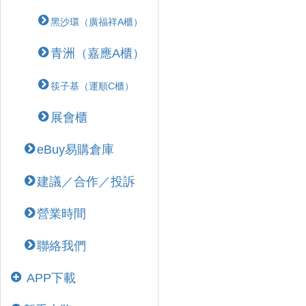
黑沙環（廣福祥A櫃）
青洲（嘉應A櫃）
筷子基（運順C櫃）
展會櫃
eBuy易購倉庫
建議／合作／投訴
營業時間
聯絡我們
APP下載