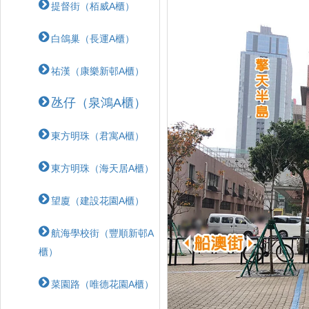
提督街（栢威A櫃）
白鴿巢（長運A櫃）
祐漢（康樂新邨A櫃）
氹仔（泉鴻A櫃）
東方明珠（君寓A櫃）
東方明珠（海天居A櫃）
望廈（建設花園A櫃）
航海學校街（豐順新邨A
櫃）
菜園路（唯德花園A櫃）