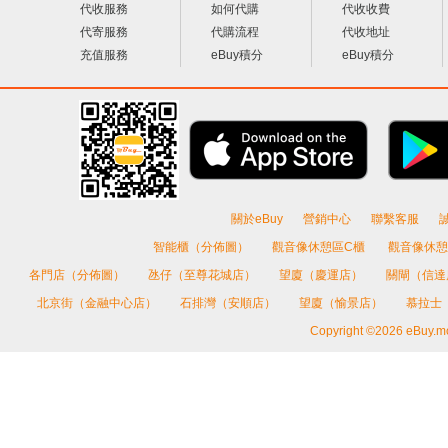
代收服務
如何代購
代收收費
代寄服務
代購流程
代收地址
充值服務
eBuy積分
eBuy積分
關於eBuy
營銷中心
聯繫客服
智能櫃（分佈圖）
觀音像休憩區C櫃
觀音像休憩
各門店（分佈圖）
氹仔（至尊花城店）
望廈（慶運店）
關閘（信
北京街（金融中心店）
石排灣（安順店）
望廈（愉景店）
慕拉士
Copyright ©2026 