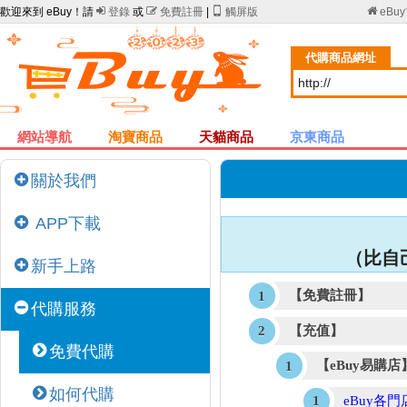
歡迎來到 eBuy！請

登錄
或

免費註冊
|

觸屏版

eBu
代購商品網址
網站導航
淘寶商品
天貓商品
京東商品
關於我們
APP下載
（比自
新手上路
【免費註冊】
代購服務
【充值】
免費代購
【eBuy易購
如何代購
eBuy各