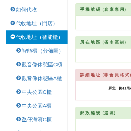
如何代收
手 機 號 碼（倉 庫 專 用）
代收地址（門店）
代收地址（智能櫃）
所 在 地 區（省 巿 區 街）
智能櫃（分佈圖）
觀音像休憩區C櫃
詳 細 地 址（非 會 員 格 式
觀音像休憩區A櫃
中央公園C櫃
中央公園A櫃
郵 政 編 號（選 填）
氹仔海濱C櫃