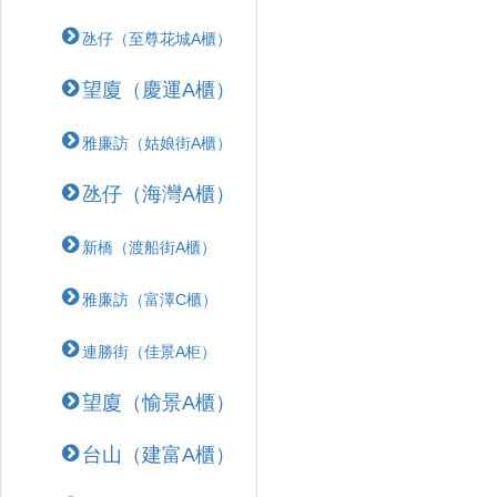
氹仔（至尊花城A櫃）
望廈（慶運A櫃）
雅廉訪（姑娘街A櫃）
氹仔（海灣A櫃）
新橋（渡船街A櫃）
雅廉訪（富澤C櫃）
連勝街（佳景A柜）
望廈（愉景A櫃）
台山（建富A櫃）