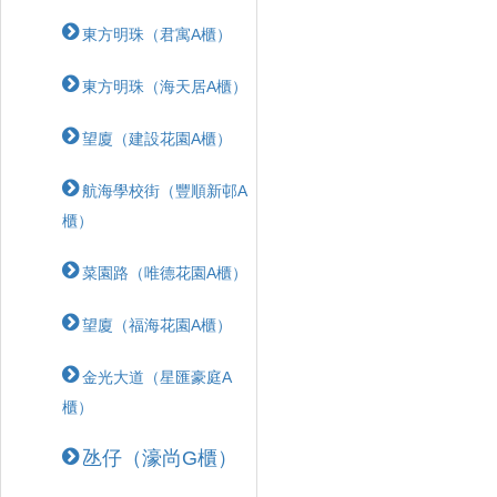
東方明珠（君寓A櫃）
東方明珠（海天居A櫃）
望廈（建設花園A櫃）
航海學校街（豐順新邨A
櫃）
菜園路（唯德花園A櫃）
望廈（福海花園A櫃）
金光大道（星匯豪庭A
櫃）
氹仔（濠尚G櫃）