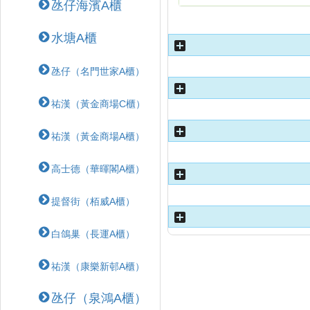
氹仔海濱A櫃
水塘A櫃
氹仔（名門世家A櫃）
祐漢（黃金商場C櫃）
祐漢（黃金商場A櫃）
高士德（華暉閣A櫃）
提督街（栢威A櫃）
白鴿巢（長運A櫃）
祐漢（康樂新邨A櫃）
氹仔（泉鴻A櫃）