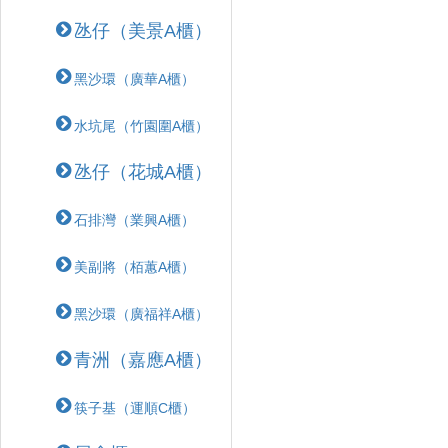
氹仔（美景A櫃）
黑沙環（廣華A櫃）
水坑尾（竹園圍A櫃）
氹仔（花城A櫃）
石排灣（業興A櫃）
美副將（栢蕙A櫃）
黑沙環（廣福祥A櫃）
青洲（嘉應A櫃）
筷子基（運順C櫃）