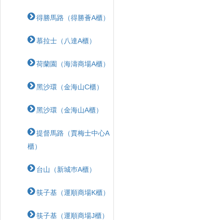
得勝馬路（得勝薈A櫃）
慕拉士（八達A櫃）
荷蘭園（海濤商場A櫃）
黑沙環（金海山C櫃）
黑沙環（金海山A櫃）
提督馬路（賈梅士中心A
櫃）
台山（新城巿A櫃）
筷子基（運順商場K櫃）
筷子基（運順商場J櫃）