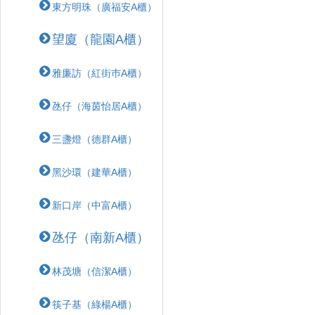
東方明珠（廣福安A櫃）
望廈（龍園A櫃）
雅廉訪（紅街巿A櫃）
氹仔（海茵怡居A櫃）
三盞燈（德群A櫃）
黑沙環（建華A櫃）
新口岸（中富A櫃）
氹仔（南新A櫃）
林茂塘（信潔A櫃）
筷子基（綠楊A櫃）