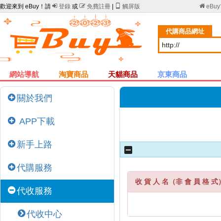
歡迎來到 eBuy！請

登錄
或

免費註冊
|

觸屏版

eBu
代購商品網址
網站導航
淘寶商品
天貓商品
京東商品
關於我們
APP下載
新手上路
代購服務
收 貨 人 名（非 會 員 格 式
代收服務
代收中心