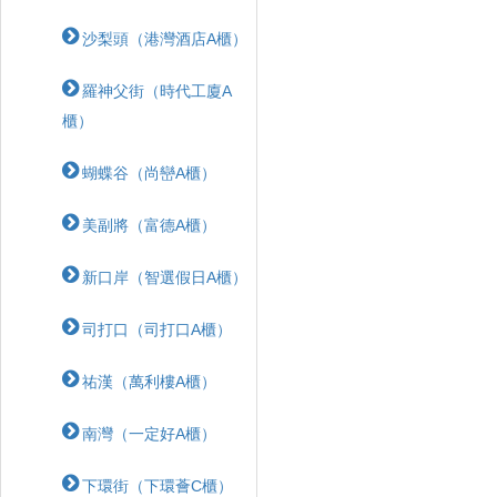
沙梨頭（港灣酒店A櫃）
羅神父街（時代工廈A
櫃）
蝴蝶⾕（尚巒A櫃）
美副將（富德A櫃）
新口岸（智選假日A櫃）
司打口（司打口A櫃）
祐漢（萬利樓A櫃）
南灣（一定好A櫃）
下環街（下環薈C櫃）