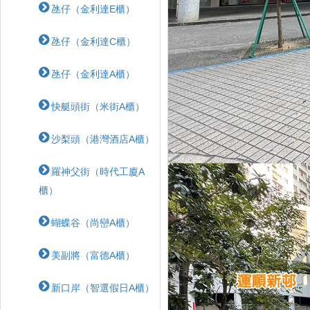
氹仔（金利達E櫃）
氹仔（金利達C櫃）
氹仔（金利達A櫃）
快艇頭街（米街A櫃）
沙梨頭（港灣酒店A櫃）
羅神父街（時代工廈A
櫃）
蝴蝶⾕（尚巒A櫃）
美副將（富德A櫃）
新口岸（智選假日A櫃）