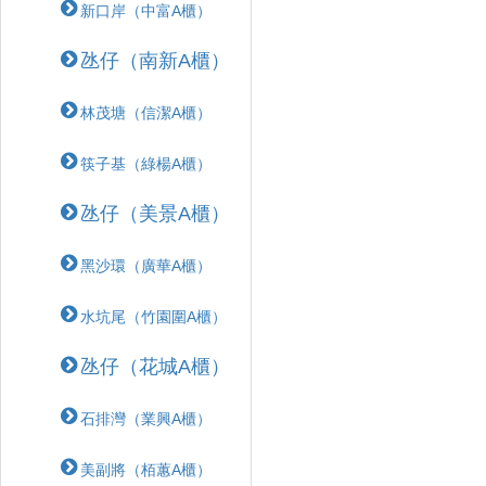
新口岸（中富A櫃）
氹仔（南新A櫃）
林茂塘（信潔A櫃）
筷子基（綠楊A櫃）
氹仔（美景A櫃）
黑沙環（廣華A櫃）
水坑尾（竹園圍A櫃）
氹仔（花城A櫃）
石排灣（業興A櫃）
美副將（栢蕙A櫃）