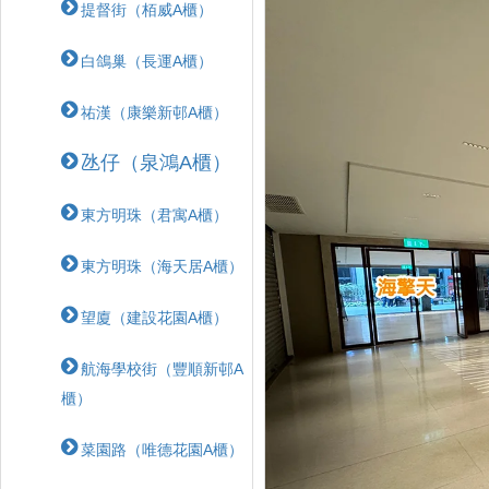
提督街（栢威A櫃）
白鴿巢（長運A櫃）
祐漢（康樂新邨A櫃）
氹仔（泉鴻A櫃）
東方明珠（君寓A櫃）
東方明珠（海天居A櫃）
望廈（建設花園A櫃）
航海學校街（豐順新邨A
櫃）
菜園路（唯德花園A櫃）