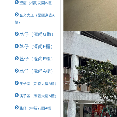
望廈（福海花園A櫃）
金光大道（星匯豪庭A
櫃）
氹仔（濠尚G櫃）
氹仔（濠尚F櫃）
氹仔（濠尚E櫃）
氹仔（濠尚A櫃）
筷子基（新都大廈A櫃）
筷子基（宏豐大廈A櫃）
氹仔（中福花園A櫃）