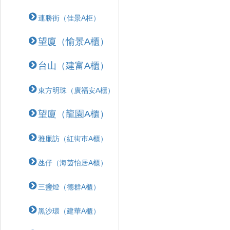
連勝街（佳景A柜）
望廈（愉景A櫃）
台山（建富A櫃）
東方明珠（廣福安A櫃）
望廈（龍園A櫃）
雅廉訪（紅街巿A櫃）
氹仔（海茵怡居A櫃）
三盞燈（德群A櫃）
黑沙環（建華A櫃）