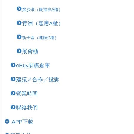
黑沙環（廣福祥A櫃）
青洲（嘉應A櫃）
筷子基（運順C櫃）
展會櫃
eBuy易購倉庫
建議／合作／投訴
營業時間
聯絡我們
APP下載