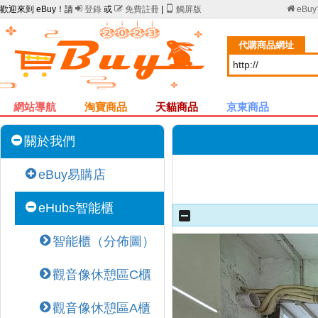
歡迎來到 eBuy！請

登錄
或

免費註冊
|

觸屏版

eBu
代購商品網址
網站導航
淘寶商品
天貓商品
京東商品
關於我們
eBuy易購店
eHubs智能櫃
智能櫃（分佈圖）
觀音像休憩區C櫃
觀音像休憩區A櫃