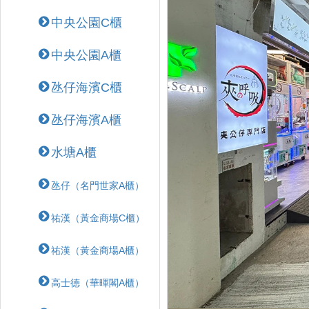
中央公園C櫃
中央公園A櫃
氹仔海濱C櫃
氹仔海濱A櫃
水塘A櫃
氹仔（名門世家A櫃）
祐漢（黃金商場C櫃）
祐漢（黃金商場A櫃）
高士德（華暉閣A櫃）