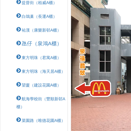
提督街（栢威A櫃）
白鴿巢（長運A櫃）
祐漢（康樂新邨A櫃）
氹仔（泉鴻A櫃）
東方明珠（君寓A櫃）
東方明珠（海天居A櫃）
望廈（建設花園A櫃）
航海學校街（豐順新邨A
櫃）
菜園路（唯德花園A櫃）