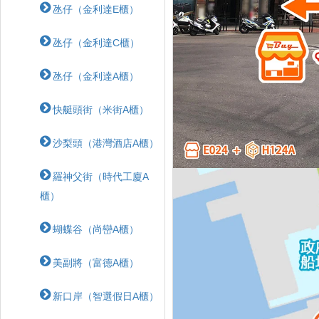
氹仔（金利達E櫃）
氹仔（金利達C櫃）
氹仔（金利達A櫃）
快艇頭街（米街A櫃）
沙梨頭（港灣酒店A櫃）
羅神父街（時代工廈A
櫃）
蝴蝶⾕（尚巒A櫃）
美副將（富德A櫃）
新口岸（智選假日A櫃）