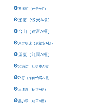
連勝街（佳景A柜）
望廈（愉景A櫃）
台山（建富A櫃）
東方明珠（廣福安A櫃）
望廈（龍園A櫃）
雅廉訪（紅街巿A櫃）
氹仔（海茵怡居A櫃）
三盞燈（德群A櫃）
黑沙環（建華A櫃）