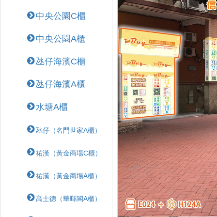
中央公園C櫃
中央公園A櫃
氹仔海濱C櫃
氹仔海濱A櫃
水塘A櫃
氹仔（名門世家A櫃）
祐漢（黃金商場C櫃）
祐漢（黃金商場A櫃）
高士德（華暉閣A櫃）