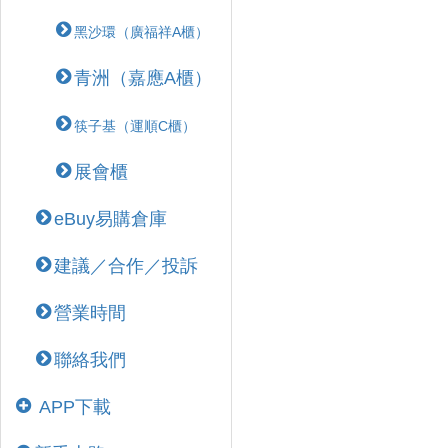
黑沙環（廣福祥A櫃）
青洲（嘉應A櫃）
筷子基（運順C櫃）
展會櫃
eBuy易購倉庫
建議／合作／投訴
營業時間
聯絡我們
APP下載