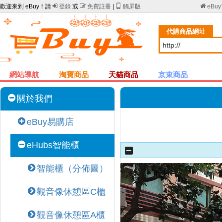
歡迎來到 eBuy！請

登錄
或

免費註冊
|

觸屏版

eBu
代購商品網址
網站導航
淘寶商品
天貓商品
京東商品
關於我們
eBuy易購店
eHubs智能櫃
智能櫃（分佈圖）
觀音像休憩區C櫃
觀音像休憩區A櫃