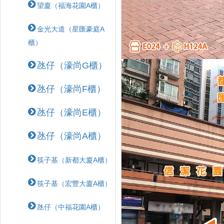
望廈（福海花園A櫃）
金光大道（星匯豪庭A
櫃）
氹仔（濠尚G櫃）
氹仔（濠尚F櫃）
氹仔（濠尚E櫃）
氹仔（濠尚A櫃）
筷子基（新都大廈A櫃）
筷子基（宏豐大廈A櫃）
氹仔（中福花園A櫃）