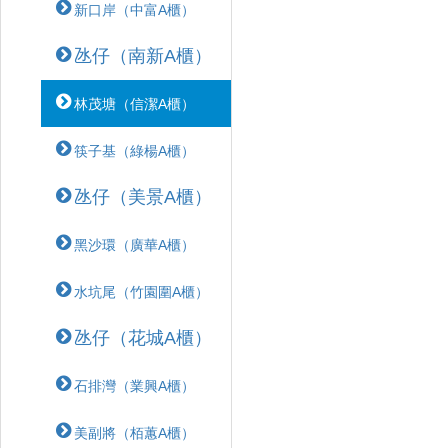
新口岸（中富A櫃）
氹仔（南新A櫃）
林茂塘（信潔A櫃）
筷子基（綠楊A櫃）
氹仔（美景A櫃）
黑沙環（廣華A櫃）
水坑尾（竹園圍A櫃）
氹仔（花城A櫃）
石排灣（業興A櫃）
美副將（栢蕙A櫃）