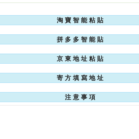
淘 寶 智 能 粘 貼
拼 多 多 智 能 貼
京 東 地 址 粘 貼
寄 方 填 寫 地 址
注 意 事 項