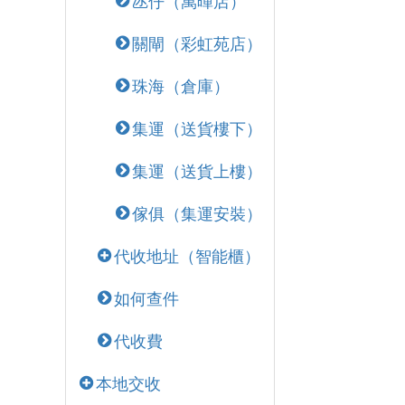
氹仔（萬暉店）
關閘（彩虹苑店）
珠海（倉庫）
集運（送貨樓下）
集運（送貨上樓）
傢俱（集運安裝）
代收地址（智能櫃）
如何查件
代收費
本地交收