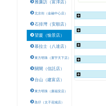
雅廉訪（富澤店）
北京街（金融中心店）
石排灣（安順店）
望廈（愉景店）
慕拉士（八達店）
東方明珠（寰宇天下店）
關閘（信託店）
台山（建富店）
東方明珠（廣福安店）
氹仔（太子花城店）