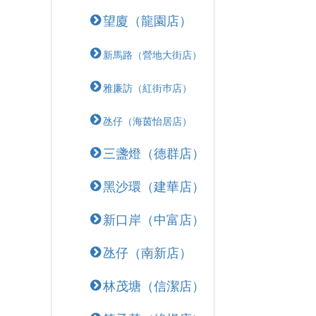
望廈（龍園店）
新馬路（營地大街店）
雅廉訪（紅街巿店）
氹仔（海茵怡居店）
三盞燈（德群店）
黑沙環（建華店）
新口岸（中富店）
氹仔（南新店）
林茂塘（信潔店）