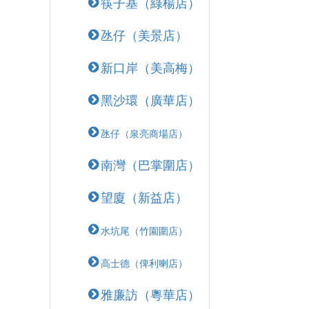
筷子基（綠楊店）
氹仔（美景店）
新口岸（美高梅）
黑沙環（廣華店）
氹仔（泉亮商場店）
南灣（巴掌圍店）
望廈（新益店）
水坑尾（竹園圍店）
高士德（俾利喇店）
雅廉訪（粵華店）