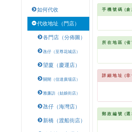
如何代收
手 機 號 碼（倉
代收地址（門店）
各門店（分佈圖）
所 在 地 區（省
氹仔（至尊花城店）
望廈（慶運店）
詳 細 地 址（非 
關閘（信達廣場店）
雅廉訪（姑娘街店）
氹仔（海灣店）
郵 政 編 號（選
新橋（渡船街店）