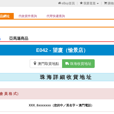

eBuy首頁

我要逛逛

購物
品網址
代收貨件查詢
代寄快遞查詢
品
亞馬遜商品
E042 - 望廈（愉景店）

澳門取貨地點

珠海收貨地址
珠 海 詳 細 收 貨 地 址
會 員 格 式）