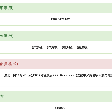
 庫 專 用）
 巿 區 街）
會 員 格 式）
 填）