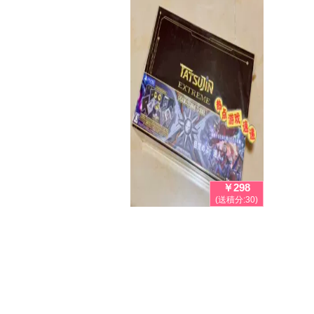
￥298
(送積分:30)