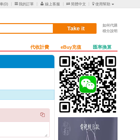
車(
0
)

我的訂單

線上客服

简體中文

使用幫助
如何代購
Take it
積分說明
代收計費
eBuy充值
匯率換算
