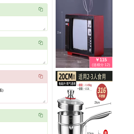


￥115
(送積分:12)

