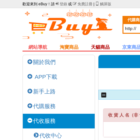
歡迎來到 eBuy！請

登錄
或

免費註冊
|

觸屏版
代購商
網站導航
淘寶商品
天貓商品
京東商
關於我們
APP下載
新手上路
代購服務
收 貨 人 名（非 
代收服務
代收中心