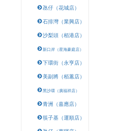
氹仔（花城店）
石排灣（業興店）
沙梨頭（栢港店）
新口岸（星海豪庭店）
下環街（永亨店）
美副將（栢蕙店）
黑沙環（廣福祥店）
青洲（嘉應店）
筷子基（運順店）