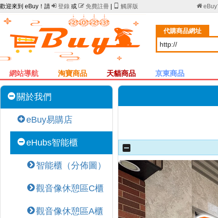
歡迎來到 eBuy！請

登錄
或

免費註冊
|

觸屏版

eBu
代購商品網址
網站導航
淘寶商品
天貓商品
京東商品
關於我們
eBuy易購店
eHubs智能櫃
智能櫃（分佈圖）
觀音像休憩區C櫃
觀音像休憩區A櫃