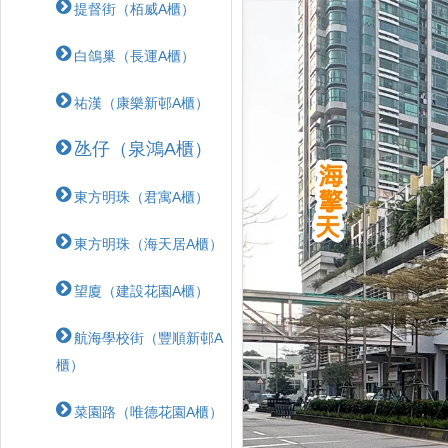
提督街（栢威A櫃）
白鴿巢（長運A櫃）
祐漢（康樂新邨A櫃）
氹仔（泉鴻A櫃）
東方明珠（君寓A櫃）
東方明珠（海天居A櫃）
望廈（建設花園A櫃）
航海學校街（豐順新邨A
櫃）
菜園路（唯德花園A櫃）