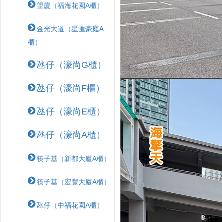
望廈（福海花園A櫃）
金光大道（星匯豪庭A
櫃）
氹仔（濠尚G櫃）
氹仔（濠尚F櫃）
氹仔（濠尚E櫃）
氹仔（濠尚A櫃）
筷子基（新都大廈A櫃）
筷子基（宏豐大廈A櫃）
氹仔（中福花園A櫃）