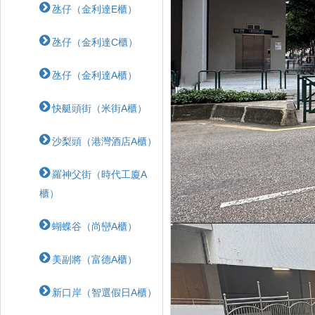
氹仔（金利達E櫃）
氹仔（金利達C櫃）
氹仔（金利達A櫃）
快艇頭街（米街A櫃）
沙梨頭（港灣酒店A櫃）
羅神父街（時代工廈A
櫃）
蝴蝶⾕（尚巒A櫃）
美副將（富德A櫃）
新口岸（智選假日A櫃）