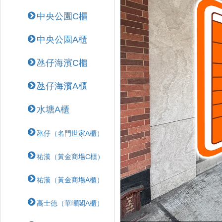
中央公園C櫃
中央公園A櫃
氹仔海濱C櫃
氹仔海濱A櫃
水塘A櫃
氹仔（名門世家A櫃）
祐漢（黃金商場C櫃）
祐漢（黃金商場A櫃）
高士德（華暉閣A櫃）