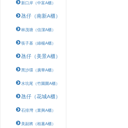
新口岸（中富A櫃）
氹仔（南新A櫃）
林茂塘（信潔A櫃）
筷子基（綠楊A櫃）
氹仔（美景A櫃）
黑沙環（廣華A櫃）
水坑尾（竹園圍A櫃）
氹仔（花城A櫃）
石排灣（業興A櫃）
美副將（栢蕙A櫃）