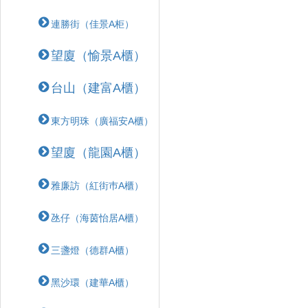
連勝街（佳景A柜）
望廈（愉景A櫃）
台山（建富A櫃）
東方明珠（廣福安A櫃）
望廈（龍園A櫃）
雅廉訪（紅街巿A櫃）
氹仔（海茵怡居A櫃）
三盞燈（德群A櫃）
黑沙環（建華A櫃）