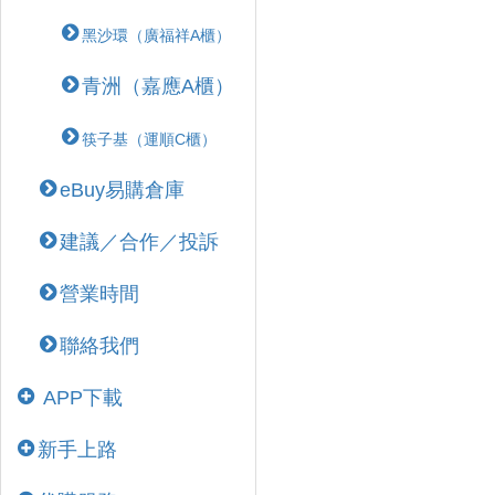
黑沙環（廣福祥A櫃）
青洲（嘉應A櫃）
筷子基（運順C櫃）
eBuy易購倉庫
建議／合作／投訴
營業時間
聯絡我們
APP下載
新手上路